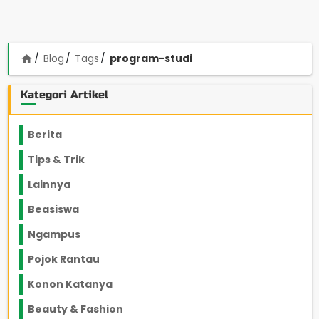
Blog
Tags
program-studi
home
Kategori Artikel
Berita
2199
Tips & Trik
848
Lainnya
1136
Beasiswa
66
Ngampus
27
Pojok Rantau
12
Konon Katanya
12
Beauty & Fashion
14