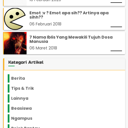
Emot :v ? Emot apa sih?? Artinya apa
sihh??
06 Februari 2018
7 Nama Iblis Yang Mewakili Tujuh Dosa
Manusia
06 Maret 2018
Kategori Artikel
Berita
2199
Tips & Trik
848
Lainnya
1136
Beasiswa
66
Ngampus
27