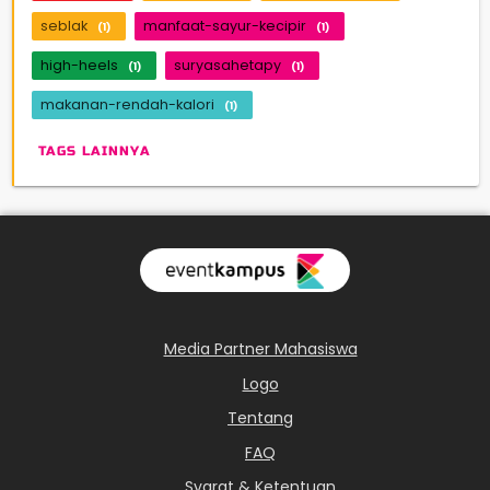
seblak
manfaat-sayur-kecipir
(1)
(1)
high-heels
suryasahetapy
(1)
(1)
makanan-rendah-kalori
(1)
TAGS LAINNYA
Media Partner Mahasiswa
Logo
Tentang
FAQ
Syarat & Ketentuan