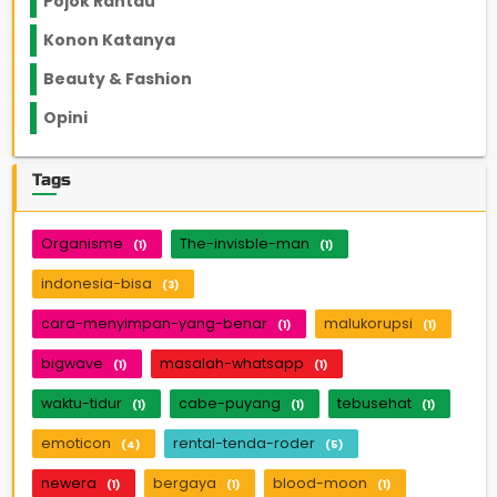
Pojok Rantau
12
Konon Katanya
12
Beauty & Fashion
14
Opini
33
Tags
Organisme
The-invisble-man
(1)
(1)
indonesia-bisa
(3)
cara-menyimpan-yang-benar
malukorupsi
(1)
(1)
bigwave
masalah-whatsapp
(1)
(1)
waktu-tidur
cabe-puyang
tebusehat
(1)
(1)
(1)
emoticon
rental-tenda-roder
(4)
(5)
newera
bergaya
blood-moon
(1)
(1)
(1)