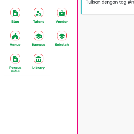
Tulisan dengan tag #
Blog
Talent
Vendor
Venue
Kampus
Sekolah
Perpus
Library
Judul