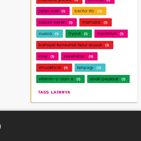
jalan-kaki
berita-itb
(1)
(3)
sabun-sereh
mamalia
(1)
(1)
cuaca
Tryout
melamun
(1)
(1)
(1)
bahaya-konsumsi-telur-puyuh
(1)
imei
kesehatan
(1)
(11)
ilmuakhirat
tehpagi
(1)
(2)
vitamin-c-dan-e
anak-pejabat
(1)
(1)
TAGS LAINNYA