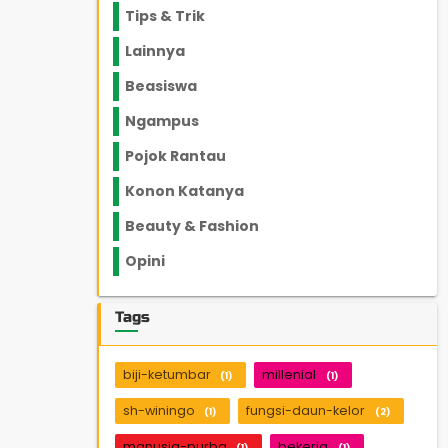
Tips & Trik
848
Lainnya
1136
Beasiswa
66
Ngampus
27
Pojok Rantau
12
Konon Katanya
12
Beauty & Fashion
14
Opini
33
Tags
biji-ketumbar
millenial
(1)
(1)
sh-winingo
fungsi-daun-kelor
(1)
(2)
manusia-purba
bekerja
(1)
(1)