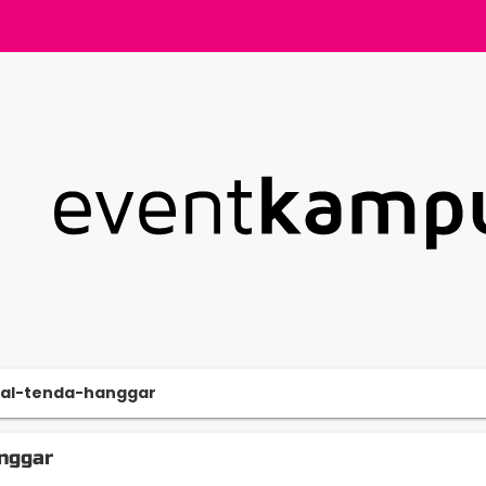
tal-tenda-hanggar
nggar