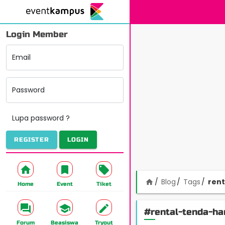
Login Member
Email
Password
Lupa password ?
REGISTER
LOGIN
Blog
Tags
ren
home
Home
Event
Tiket
#rental-tenda-ha
Forum
Beasiswa
Tryout