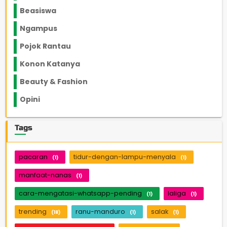
Beasiswa
66
Ngampus
27
Pojok Rantau
12
Konon Katanya
12
Beauty & Fashion
14
Opini
33
Tags
pacaran
tidur-dengan-lampu-menyala
(1)
(1)
manfaat-nanas
(1)
cara-mengatasi-whatsapp-pending
laliga
(1)
(1)
trending
ranu-manduro
salak
(18)
(1)
(1)