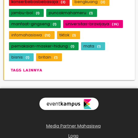
konserbebasbebasaja
bengkuang
(2)
(2)
jambu-bol
puncakmahameru
(1)
(1)
manfaat-gingseng
universitas-brawijaya
(1)
(35)
infomahasiswa
tiktok
(12)
(1)
pemakaian-masker-hidung
mata
(1)
(1)
bisnis
britain
(1)
(1)
TAGS LAINNYA
Media Partner Mahasiswa
Logo