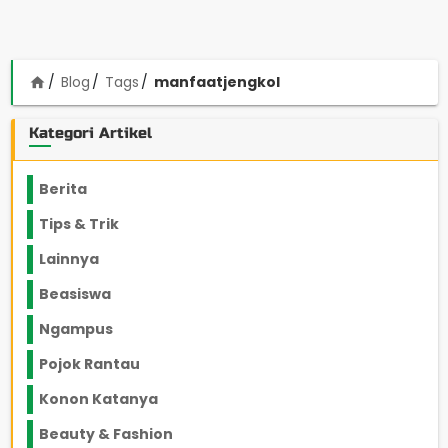
Blog
Tags
manfaatjengkol
home
Kategori Artikel
Berita
2199
Tips & Trik
848
Lainnya
1136
Beasiswa
66
Ngampus
27
Pojok Rantau
12
Konon Katanya
12
Beauty & Fashion
14