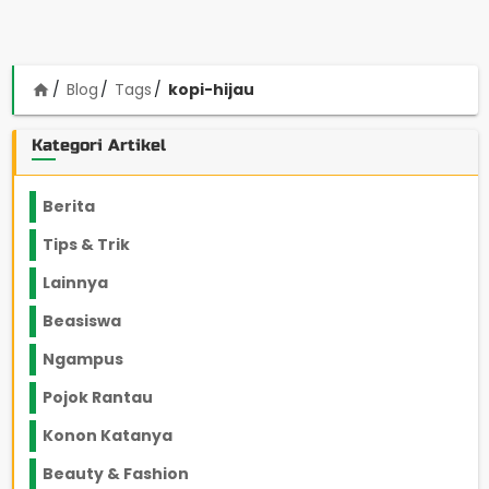
Blog
Tags
kopi-hijau
home
Kategori Artikel
Berita
2199
Tips & Trik
848
Lainnya
1136
Beasiswa
66
Ngampus
27
Pojok Rantau
12
Konon Katanya
12
Beauty & Fashion
14