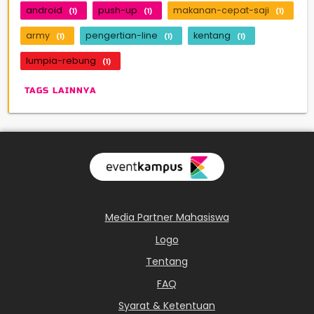
android
push-up
makanan-cepat-saji
(1)
(1)
(1)
army
pengertian-line
kentang
(1)
(1)
(1)
lumpia-rebung
(1)
TAGS LAINNYA
Media Partner Mahasiswa
Logo
Tentang
FAQ
Syarat & Ketentuan