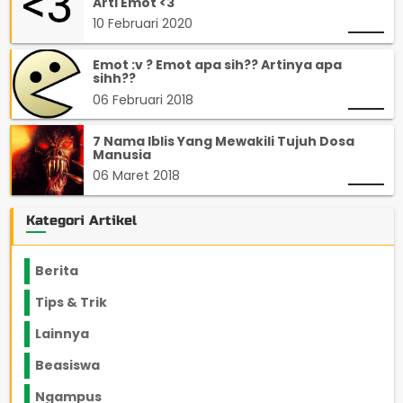
Arti Emot <3
10 Februari 2020
Emot :v ? Emot apa sih?? Artinya apa
sihh??
06 Februari 2018
7 Nama Iblis Yang Mewakili Tujuh Dosa
Manusia
06 Maret 2018
Kategori Artikel
Berita
2199
Tips & Trik
848
Lainnya
1136
Beasiswa
66
Ngampus
27