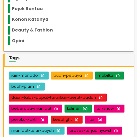
Pojok Rantau
12
Konon Katanya
12
Beauty & Fashion
14
Opini
33
Tags
iain-manado
buah-pepaya
mobilku
(1)
(1)
(1)
buah-plum
(1)
daun-talas-dapat-turunkan-berat-badan
(1)
beberapa-manfaat
kuliner
talkshow
(1)
(6)
(1)
perokok-aktif
keepfight
fitur
(1)
(1)
(2)
manfaat-telur-puyuh
proses-terjadinya-st
(1)
(1)