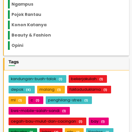
Ngampus
27
Pojok Rantau
12
Konon Katanya
12
Beauty & Fashion
14
Opini
33
Tags
kandungan-buah-talok
bekerjakuliah
(1)
(1)
depok
malang
faktaduduklama
(6)
(1)
(1)
ml
c
penghilang-stres
(1)
(1)
(1)
bws-mobile-salah-sandi
(1)
cegah-bau-mulut-dan-cacingan
bay
(1)
(1)
ndx-aka
loker
ptn
Ngekos