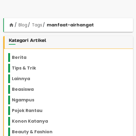
Blog
Tags
manfaat-airhangat
home
Kategori Artikel
Berita
2199
Tips & Trik
848
Lainnya
1136
Beasiswa
66
Ngampus
27
Pojok Rantau
12
Konon Katanya
12
Beauty & Fashion
14