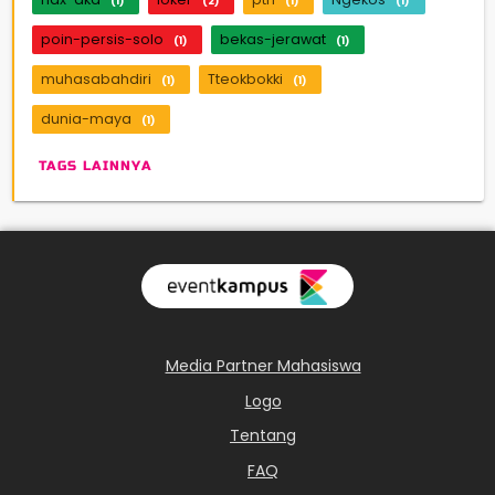
(1)
(2)
(1)
(1)
poin-persis-solo
bekas-jerawat
(1)
(1)
muhasabahdiri
Tteokbokki
(1)
(1)
dunia-maya
(1)
TAGS LAINNYA
Media Partner Mahasiswa
Logo
Tentang
FAQ