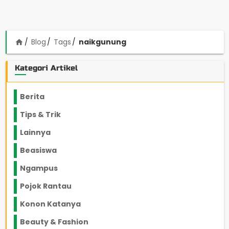
Blog
Tags
naikgunung
home
Kategori Artikel
Berita
2199
Tips & Trik
848
Lainnya
1136
Beasiswa
66
Ngampus
27
Pojok Rantau
12
Konon Katanya
12
Beauty & Fashion
14