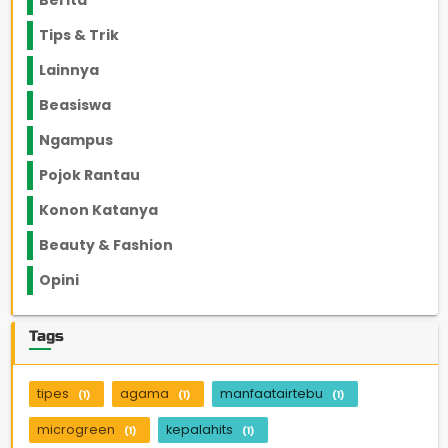
Berita
2199
Tips & Trik
848
Lainnya
1136
Beasiswa
66
Ngampus
27
Pojok Rantau
12
Konon Katanya
12
Beauty & Fashion
14
Opini
33
Tags
tipes
agama
manfaatairtebu
(1)
(1)
(1)
microgreen
kepalahits
(1)
(1)