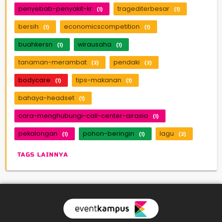
penyebab-penyakit-kr
tragediterbesar
(1)
(1)
bersih
economicscompetition
(1)
(1)
buahkersn
wirausaha
(1)
(1)
tanaman-merambat
pendaki
(2)
(2)
bodycare
tips-makanan
(1)
(1)
bahaya-headset
(1)
cara-menghubungi-call-center-airasia
(1)
pekalongan
pohon-beringin
lagu
(1)
(1)
(2)
TAGS LAINNYA