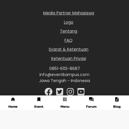
Media Partner Mahasiswa
Logo
Tentang
FAQ
Syarat & Ketentuan
Ketentuan Privasi
0851-6113-8687
info@eventkampus.com
Jawa Tengah - Indonesia
Home
Event
Menu
Forum
Blog
© 2017 - 2026 EventKampus.com. All Rights Reserved.
Made with
♥
by KreasiWeb.