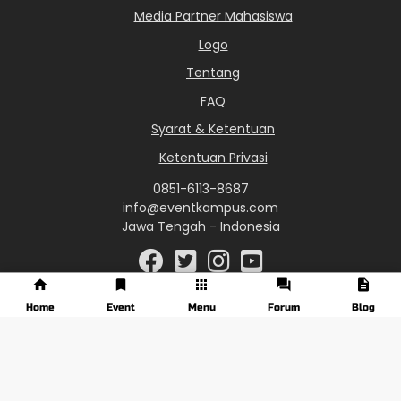
Media Partner Mahasiswa
Logo
Tentang
FAQ
Syarat & Ketentuan
Ketentuan Privasi
0851-6113-8687
info@eventkampus.com
Jawa Tengah - Indonesia
Home
Event
Menu
Forum
Blog
© 2017 - 2026 EventKampus.com. All Rights Reserved.
Made with
♥
by KreasiWeb.