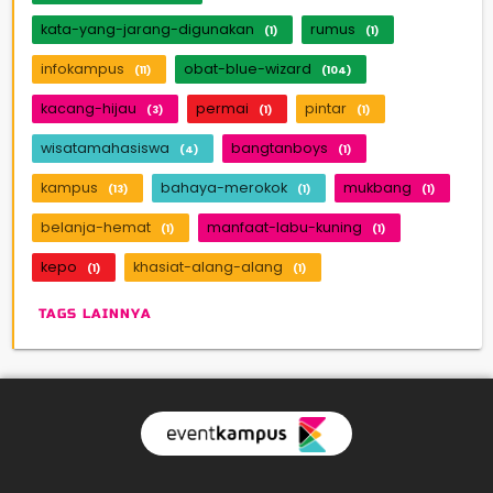
kata-yang-jarang-digunakan
rumus
(1)
(1)
infokampus
obat-blue-wizard
(11)
(104)
kacang-hijau
permai
pintar
(3)
(1)
(1)
wisatamahasiswa
bangtanboys
(4)
(1)
kampus
bahaya-merokok
mukbang
(13)
(1)
(1)
belanja-hemat
manfaat-labu-kuning
(1)
(1)
kepo
khasiat-alang-alang
(1)
(1)
TAGS LAINNYA