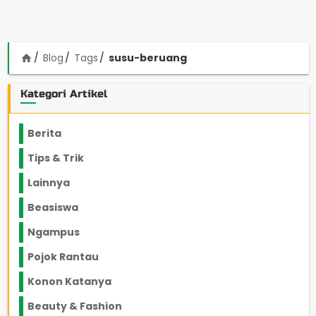
Blog
Tags
susu-beruang
home
Kategori Artikel
Berita
2199
Tips & Trik
848
Lainnya
1136
Beasiswa
66
Ngampus
27
Pojok Rantau
12
Konon Katanya
12
Beauty & Fashion
14