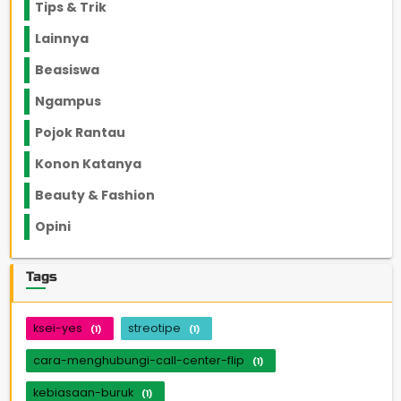
Tips & Trik
848
Lainnya
1136
Beasiswa
66
Ngampus
27
Pojok Rantau
12
Konon Katanya
12
Beauty & Fashion
14
Opini
33
Tags
ksei-yes
streotipe
(1)
(1)
cara-menghubungi-call-center-flip
(1)
kebiasaan-buruk
(1)