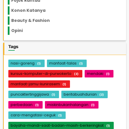
Pojok Rantau
12
Konon Katanya
12
Beauty & Fashion
14
Opini
33
Tags
nasi-goreng
manfaat-talas
(1)
(1)
kursus-komputer-di-purwokerto
mendaki
(2)
(1)
manfaat-jamu-kunirasem
(1)
puncaktertinggijawa
beritabuahdurian
(1)
(2)
perbedaan
miskinbukanhalangan
(1)
(1)
cara-mengatasi-ceguk
(1)
bayaha-mandi-saat-badan-masih-berkeringkat
(1)