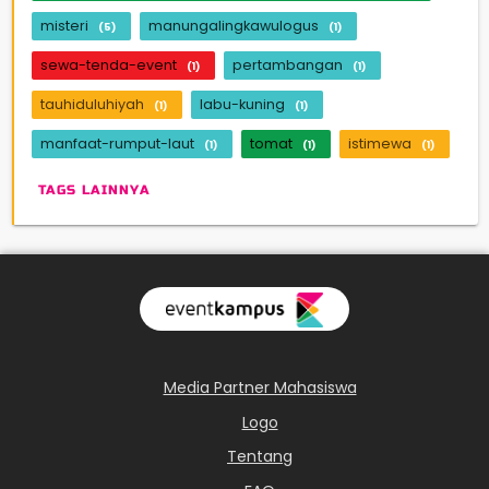
misteri
manungalingkawulogus
(5)
(1)
sewa-tenda-event
pertambangan
(1)
(1)
tauhiduluhiyah
labu-kuning
(1)
(1)
manfaat-rumput-laut
tomat
istimewa
(1)
(1)
(1)
TAGS LAINNYA
Media Partner Mahasiswa
Logo
Tentang