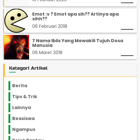
Emot :v ? Emot apa sih?? Artinya apa
sihh??
06 Februari 2018
7 Nama Iblis Yang Mewakili Tujuh Dosa
Manusia
06 Maret 2018
Kategori Artikel
Berita
2199
Tips & Trik
848
Lainnya
1136
Beasiswa
66
Ngampus
27