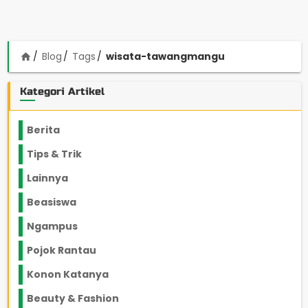
Blog
Tags
wisata-tawangmangu
home
Kategori Artikel
Berita
2199
Tips & Trik
848
Lainnya
1136
Beasiswa
66
Ngampus
27
Pojok Rantau
12
Konon Katanya
12
Beauty & Fashion
14