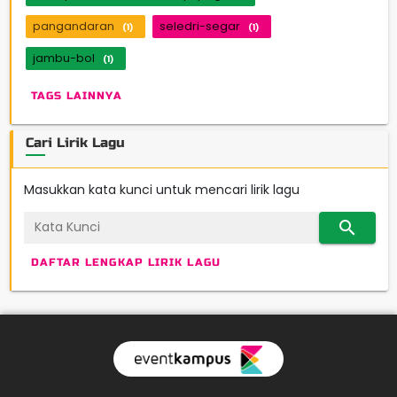
pangandaran
seledri-segar
(1)
(1)
jambu-bol
(1)
TAGS LAINNYA
Cari Lirik Lagu
Masukkan kata kunci untuk mencari lirik lagu
search
DAFTAR LENGKAP LIRIK LAGU