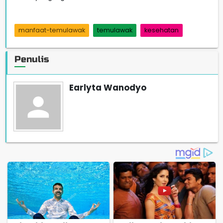
manfaat-temulawak
temulawak
kesehatan
Penulis
Earlyta Wanodyo