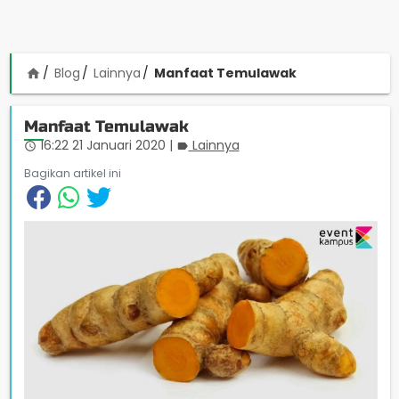
Blog
Lainnya
Manfaat Temulawak
home
Manfaat Temulawak
16:22 21 Januari 2020
|
Lainnya
access_time
label
Bagikan artikel ini