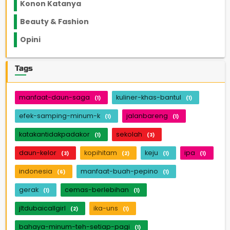
Konon Katanya
12
Beauty & Fashion
14
Opini
33
Tags
manfaat-daun-saga
kuliner-khas-bantul
(1)
(1)
efek-samping-minum-k
jalanbareng
(1)
(1)
katakantidakpadakor
sekolah
(1)
(3)
daun-kelor
kopihitam
keju
ipa
(3)
(2)
(1)
(1)
indonesia
manfaat-buah-pepino
(6)
(1)
gerak
cemas-berlebihan
(1)
(1)
jltdubaicallgirl
ika-uns
(2)
(1)
bahaya-minum-teh-setiap-pagi
(1)