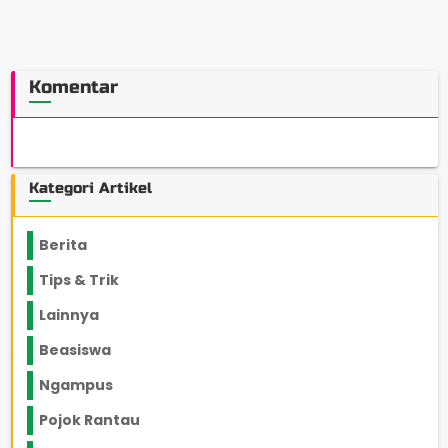
Komentar
Kategori Artikel
Berita
2199
Tips & Trik
848
Lainnya
1136
Beasiswa
66
Ngampus
27
Pojok Rantau
12