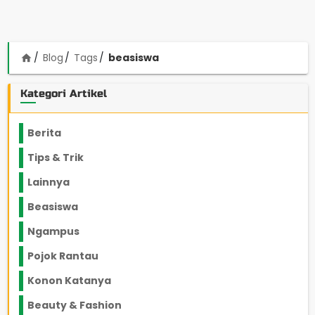
Blog
Tags
beasiswa
home
Kategori Artikel
Berita
2199
Tips & Trik
848
Lainnya
1136
Beasiswa
66
Ngampus
27
Pojok Rantau
12
Konon Katanya
12
Beauty & Fashion
14