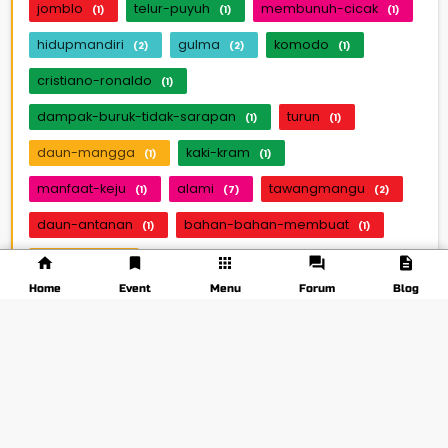
jomblo
telur-puyuh
membunuh-cicak
(1)
(1)
(1)
hidupmandiri
gulma
komodo
(2)
(2)
(1)
cristiano-ronaldo
(1)
dampak-buruk-tidak-sarapan
turun
(1)
(1)
daun-mangga
kaki-kram
(1)
(1)
manfaat-keju
alami
tawangmangu
(1)
(7)
(2)
daun-antanan
bahan-bahan-membuat
(1)
(1)
theadamz
(1)
Home
Event
Menu
Forum
Blog
TAGS LAINNYA