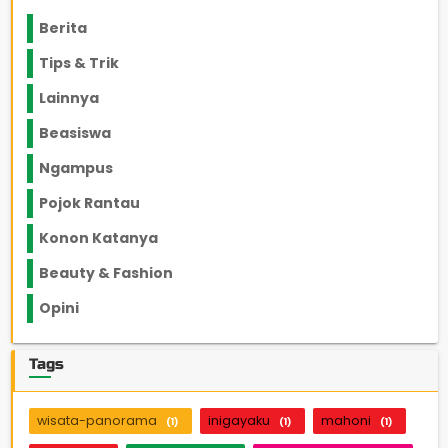
Berita
2199
Tips & Trik
848
Lainnya
1136
Beasiswa
66
Ngampus
27
Pojok Rantau
12
Konon Katanya
12
Beauty & Fashion
14
Opini
33
Tags
wisata-panorama
inigayaku
mahoni
(1)
(1)
(1)