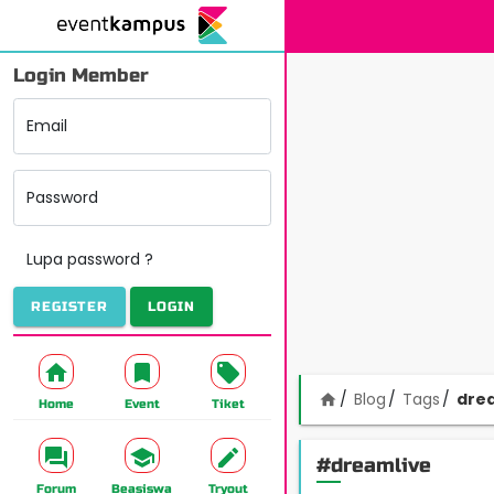
Login Member
Email
Password
Lupa password ?
REGISTER
LOGIN
Blog
Tags
dre
home
Home
Event
Tiket
#dreamlive
Forum
Beasiswa
Tryout