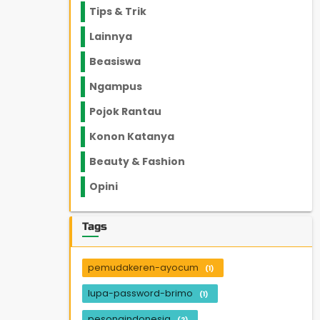
Tips & Trik
848
Lainnya
1136
Beasiswa
66
Ngampus
27
Pojok Rantau
12
Konon Katanya
12
Beauty & Fashion
14
Opini
33
Tags
pemudakeren-ayocum
(1)
lupa-password-brimo
(1)
pesonaindonesia
(2)