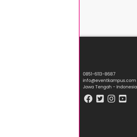
0851-6113-8687
info@eventkampus.com
Jawa Tengah - Indonesia