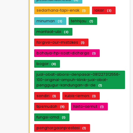
sedarhana-tapi-enak
loker
(1)
(3)
minuman
tehhijau
(3)
(1)
manfaat-ubi
(2)
forgive-our-mistakes
(1)
bahaya-hp-saat-dicharge
(1)
bogor
(8)
jual-obat-aborsi-denpasar-081227312556-
100-original-ampuh-klinik-jual-obat-
penggugur-kandungan-di-de
(1)
sendiri
kubis-lemon
(1)
(1)
tipsmudah
fakta-semut
(11)
(1)
fungsi-cmd
(1)
penghargaanprestasi
(1)