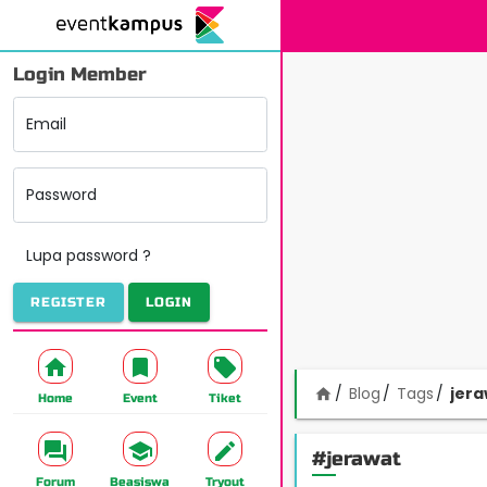
Login Member
Email
Password
Lupa password ?
REGISTER
LOGIN
Blog
Tags
jera
home
Home
Event
Tiket
#jerawat
Forum
Beasiswa
Tryout