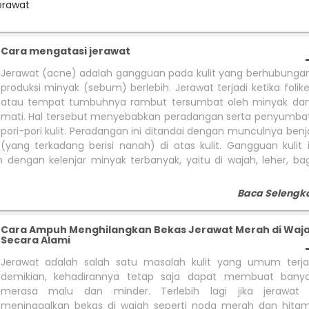
erawat
Cara mengatasi jerawat
Jerawat (acne) adalah gangguan pada kulit yang berhubunga
produksi minyak (sebum) berlebih. Jerawat terjadi ketika folik
atau tempat tumbuhnya rambut tersumbat oleh minyak dan s
mati. Hal tersebut menyebabkan peradangan serta penyumba
pori-pori kulit. Peradangan ini ditandai dengan munculnya benjo
(yang terkadang berisi nanah) di atas kulit. Gangguan kulit 
h dengan kelenjar minyak terbanyak, yaitu di wajah, leher, ba
Baca Selengk
Cara Ampuh Menghilangkan Bekas Jerawat Merah di Waj
Secara Alami
Jerawat adalah salah satu masalah kulit yang umum terjad
demikian, kehadirannya tetap saja dapat membuat bany
merasa malu dan minder. Terlebih lagi jika jerawat 
meninggalkan bekas di wajah seperti noda merah dan hita