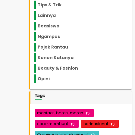
Tips & Trik
848
Lainnya
1136
Beasiswa
66
Ngampus
27
Pojok Rantau
12
Konon Katanya
12
Beauty & Fashion
14
Opini
33
Tags
manfaat-beras-merah
(1)
cara-membuat
harinasional
(1)
(1)
Cara-membuat-teh-apel
(1)