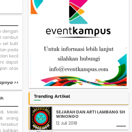
n dengan
el rambut
el kulit
tan pada
lan kecil
ini dapat
gian atas
apnya >>
Trending Artikel
ah
SEJARAH DAN ARTI LAMBANG SH
i. Meski
WINONGO
ak orang
12 Juli 2018
tersebut
m bahkan