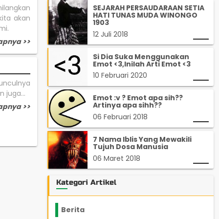
ilangkan
SEJARAH PERSAUDARAAN SETIA
HATI TUNAS MUDA WINONGO
kita akan
1903
mi.
12 Juli 2018
apnya >>
Si Dia Suka Menggunakan
Emot <3,Inilah Arti Emot <3
10 Februari 2020
munculnya
 juga...
Emot :v ? Emot apa sih??
Artinya apa sihh??
apnya >>
06 Februari 2018
7 Nama Iblis Yang Mewakili
Tujuh Dosa Manusia
06 Maret 2018
Kategori Artikel
Berita
2199