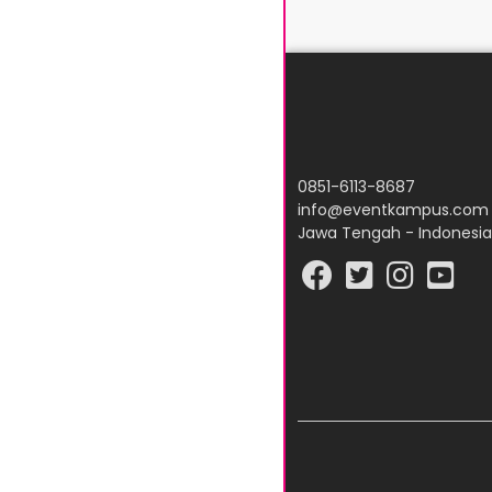
0851-6113-8687
info@eventkampus.com
Jawa Tengah - Indonesia