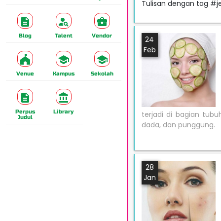
Tulisan dengan tag #j
Blog
Talent
Vendor
24
Feb
Venue
Kampus
Sekolah
Perpus
Library
terjadi di bagian tubu
Judul
dada, dan punggung.
28
Jan