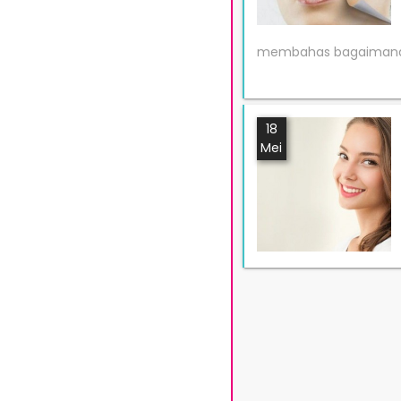
membahas bagaimana c
18
Mei