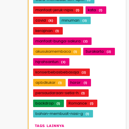
manfaat-jeruk-nipis
kata
(1)
(1)
covid
minuman
(5)
(3)
kerajinan
(1)
manfaat-bunga-sakura
(2)
akusukamembaca
Surakarta
(1)
(2)
hijrahsantun
(3)
konserbebasbebasaja
(2)
apbdkukar
horor
(1)
(1)
persaudaraan-setia-h
(1)
backdrop
Romance
(1)
(1)
bahan-membuat-nasi-g
(1)
TAGS LAINNYA