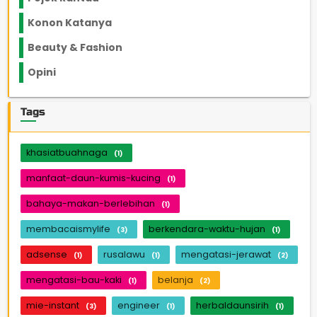
Konon Katanya
12
Beauty & Fashion
14
Opini
33
Tags
khasiatbuahnaga
(1)
manfaat-daun-kumis-kucing
(1)
bahaya-makan-berlebihan
(1)
membacaismylife
berkendara-waktu-hujan
(3)
(1)
adsense
rusalawu
mengatasi-jerawat
(1)
(1)
(2)
mengatasi-bau-kaki
belanja
(1)
(2)
mie-instant
engineer
herbaldaunsirih
(3)
(1)
(1)