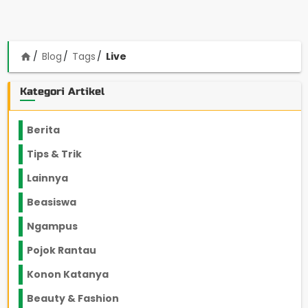
Blog
Tags
Live
home
Kategori Artikel
Berita
2199
Tips & Trik
848
Lainnya
1136
Beasiswa
66
Ngampus
27
Pojok Rantau
12
Konon Katanya
12
Beauty & Fashion
14