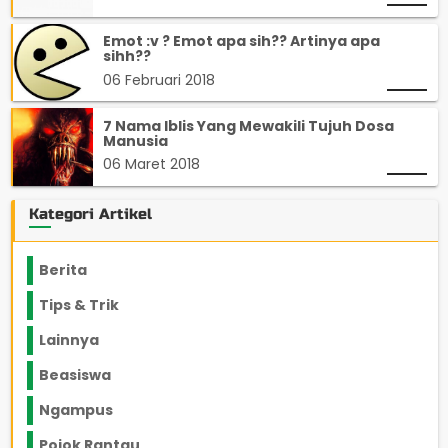
Emot :v ? Emot apa sih?? Artinya apa
sihh??
06 Februari 2018
7 Nama Iblis Yang Mewakili Tujuh Dosa
Manusia
06 Maret 2018
Kategori Artikel
Berita
2199
Tips & Trik
848
Lainnya
1136
Beasiswa
66
Ngampus
27
Pojok Rantau
12