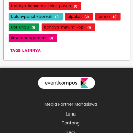
bahaya-konsumsi-telur-puyuh
(1)
bulan-penuh-berkah
alpukat
lemon
(1)
(3)
(1)
ubi-ungu
bahaya-minum-kopi
(1)
(1)
timemanagement
(1)
TAGS LAINNYA
Media Partner Mahasiswa
Logo
Tentang
FAQ