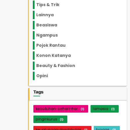
Tips & Trik
848
Lainnya
1136
Beasiswa
66
Ngampus
27
Pojok Rantau
12
Konon Katanya
12
Beauty & Fashion
14
Opini
33
Tags
kebutuhan-sehari-har
lamasia
(1)
(1)
pinginkurus
(1)
keuntungan-media-par
biogas
(1)
(1)