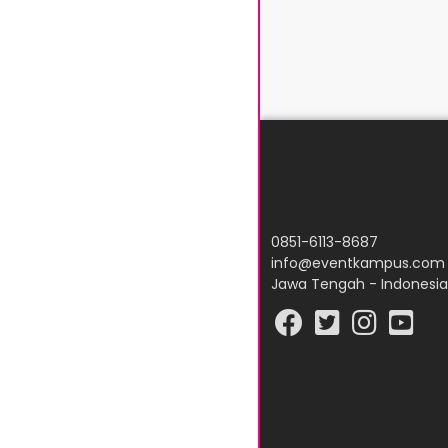
0851-6113-8687
info@eventkampus.com
Jawa Tengah - Indonesia