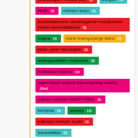
lelah
minum-susu
(1)
(1)
kuchisakeonna-urbanlegend-mulutrobek-
hantu-kononkatanya
(1)
copre
cara-mengurangi-bera
(1)
(1)
jalan-jalan-karangan
(1)
mengawetkan-makanan
(1)
Nahdlatul-Ulama
(2)
agen-blue-wizard-perangsang-wanita
(104)
aladin-syariah-08217776665
(1)
kompas
pisang
(1)
(2)
bahaya-minum-soda
(1)
berkwalitas
(1)