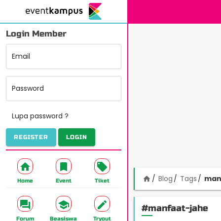
Login Member
Email
Password
Lupa password ?
REGISTER
LOGIN
Blog
Tags
man
home
Home
Event
Tiket
#manfaat-jahe
Forum
Beasiswa
Tryout