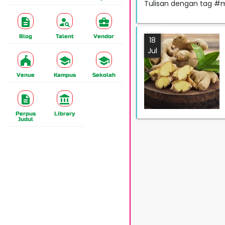
Tulisan dengan tag #
Blog
Talent
Vendor
18
Jul
Venue
Kampus
Sekolah
Perpus
Library
Judul