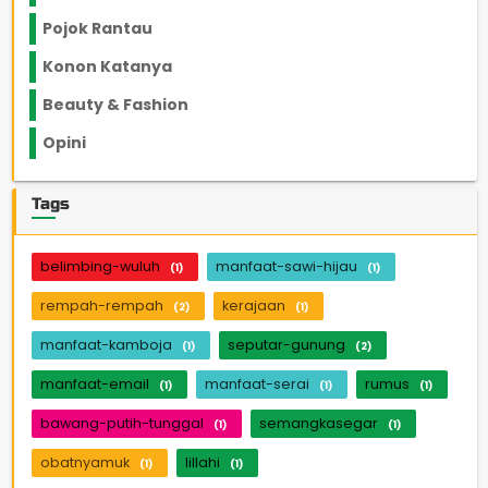
Pojok Rantau
12
Konon Katanya
12
Beauty & Fashion
14
Opini
33
Tags
belimbing-wuluh
manfaat-sawi-hijau
(1)
(1)
rempah-rempah
kerajaan
(2)
(1)
manfaat-kamboja
seputar-gunung
(1)
(2)
manfaat-email
manfaat-serai
rumus
(1)
(1)
(1)
bawang-putih-tunggal
semangkasegar
(1)
(1)
obatnyamuk
lillahi
(1)
(1)