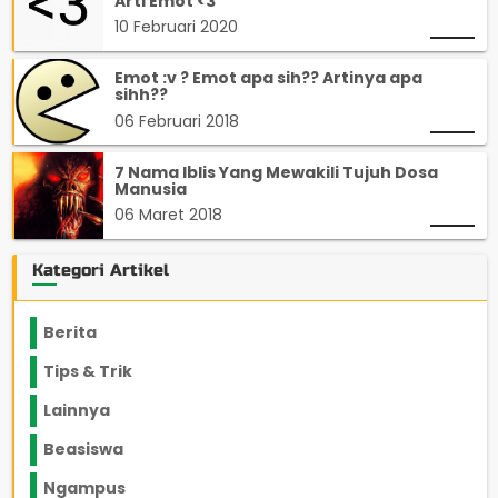
Arti Emot <3
10 Februari 2020
Emot :v ? Emot apa sih?? Artinya apa
sihh??
06 Februari 2018
7 Nama Iblis Yang Mewakili Tujuh Dosa
Manusia
06 Maret 2018
Kategori Artikel
Berita
2199
Tips & Trik
848
Lainnya
1136
Beasiswa
66
Ngampus
27