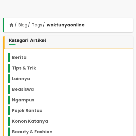
Blog
Tags
waktunyaonline
home
Kategori Artikel
Berita
2199
Tips & Trik
848
Lainnya
1136
Beasiswa
66
Ngampus
27
Pojok Rantau
12
Konon Katanya
12
Beauty & Fashion
14