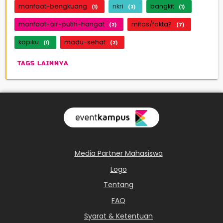
manfaat-bengkuang
nkri
bangkit
(1)
(3)
(1)
manfaat-air-putih-hangat
mitos/fakta?
(2)
(7)
kopiku
madu-sehat
(1)
(2)
TAGS LAINNYA
Media Partner Mahasiswa
Logo
Tentang
FAQ
Syarat & Ketentuan