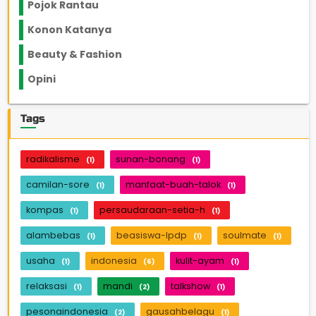
Pojok Rantau
12
Konon Katanya
12
Beauty & Fashion
14
Opini
33
Tags
radikalisme
sunan-bonang
(1)
(1)
camilan-sore
manfaat-buah-talok
(1)
(1)
kompas
persaudaraan-setia-h
(1)
(1)
alambebas
beasiswa-lpdp
soulmate
(1)
(1)
(1)
usaha
indonesia
kulit-ayam
(1)
(6)
(1)
relaksasi
mandi
talkshow
(1)
(2)
(1)
pesonaindonesia
gausahbelagu
(2)
(1)