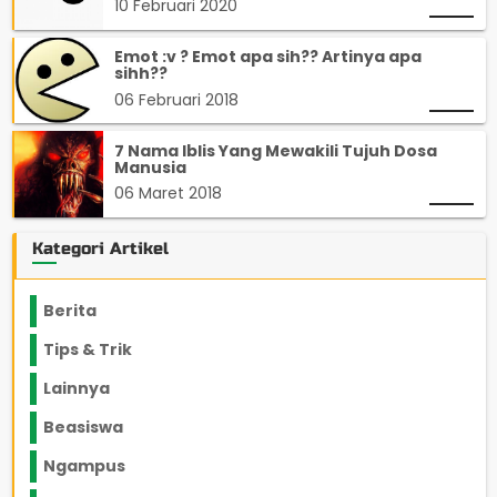
10 Februari 2020
Emot :v ? Emot apa sih?? Artinya apa
sihh??
06 Februari 2018
7 Nama Iblis Yang Mewakili Tujuh Dosa
Manusia
06 Maret 2018
Kategori Artikel
Berita
2199
Tips & Trik
848
Lainnya
1136
Beasiswa
66
Ngampus
27