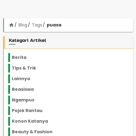
Blog
Tags
puasa
home
Kategori Artikel
Berita
2199
Tips & Trik
848
Lainnya
1136
Beasiswa
66
Ngampus
27
Pojok Rantau
12
Konon Katanya
12
Beauty & Fashion
14