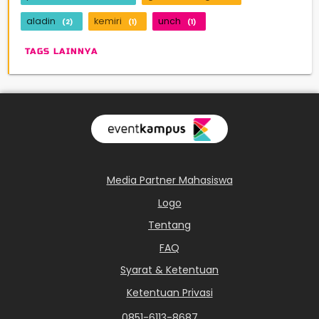
aladin
kemiri
unch
(2)
(1)
(1)
TAGS LAINNYA
Media Partner Mahasiswa
Logo
Tentang
FAQ
Syarat & Ketentuan
Ketentuan Privasi
0851-6113-8687