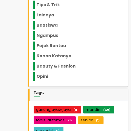
Tips & Trik
848
Lainnya
1136
Beasiswa
66
Ngampus
27
Pojok Rantau
12
Konon Katanya
12
Beauty & Fashion
14
Opini
33
Tags
gunungjayawijaya
mandiri
(1)
(49)
tools-automasi
seblak
(1)
(1)
perkedel
(1)