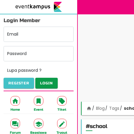
Login Member
Email
Password
Lupa password ?
REGISTER
LOGIN
Blog
Tags
scho
home
Home
Event
Tiket
#school
Forum
Beasiswa
Tryout