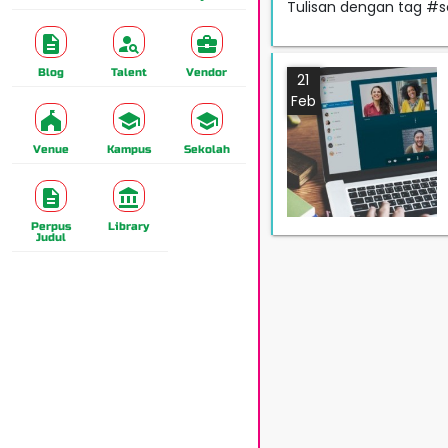
Tulisan dengan tag #s
Blog
Talent
Vendor
21
Feb
Venue
Kampus
Sekolah
Perpus
Library
Judul