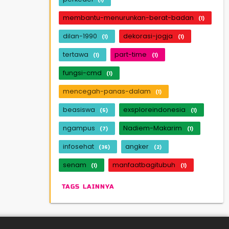
membantu-menurunkan-berat-badan
(1)
dilan-1990
dekorasi-jogja
(1)
(1)
tertawa
part-time
(1)
(1)
fungsi-cmd
(1)
mencegah-panas-dalam
(1)
beasiswa
exsploreindonesia
(5)
(1)
ngampus
Nadiem-Makarim
(7)
(1)
infosehat
angker
(36)
(2)
senam
manfaatbagitubuh
(1)
(1)
TAGS LAINNYA