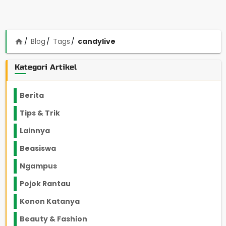
Blog
Tags
candylive
home
Kategori Artikel
Berita
2199
Tips & Trik
848
Lainnya
1136
Beasiswa
66
Ngampus
27
Pojok Rantau
12
Konon Katanya
12
Beauty & Fashion
14