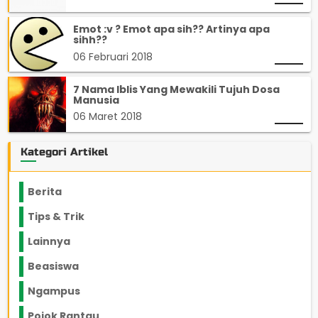
Emot :v ? Emot apa sih?? Artinya apa
sihh??
06 Februari 2018
7 Nama Iblis Yang Mewakili Tujuh Dosa
Manusia
06 Maret 2018
Kategori Artikel
Berita
2199
Tips & Trik
848
Lainnya
1136
Beasiswa
66
Ngampus
27
Pojok Rantau
12