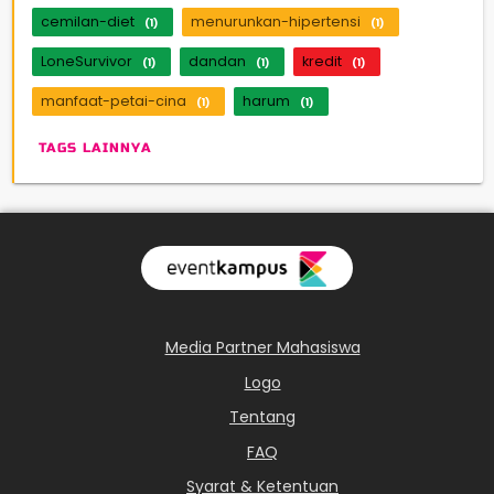
cemilan-diet
menurunkan-hipertensi
(1)
(1)
LoneSurvivor
dandan
kredit
(1)
(1)
(1)
manfaat-petai-cina
harum
(1)
(1)
TAGS LAINNYA
Media Partner Mahasiswa
Logo
Tentang
FAQ
Syarat & Ketentuan