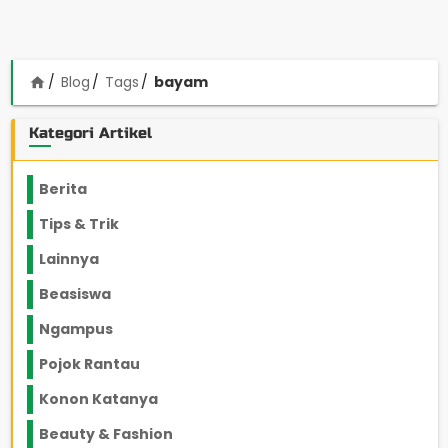
Blog
Tags
bayam
home
Kategori Artikel
Berita
2199
Tips & Trik
848
Lainnya
1136
Beasiswa
66
Ngampus
27
Pojok Rantau
12
Konon Katanya
12
Beauty & Fashion
14