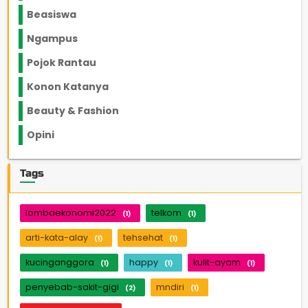
Beasiswa
66
Ngampus
27
Pojok Rantau
12
Konon Katanya
12
Beauty & Fashion
14
Opini
33
Tags
lombaekonomi2022
telkom
(1)
(1)
arti-kata-alay
tehsehat
(1)
(1)
kucinganggora
happy
kulit-ayam
(1)
(1)
(1)
penyebab-sakit-gigi
mndiri
(2)
(1)