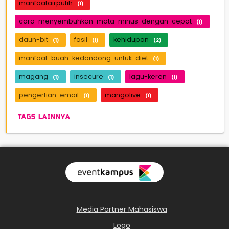
manfaatairputih
(1)
cara-menyembuhkan-mata-minus-dengan-cepat
(1)
daun-bit
fosil
kehidupan
(1)
(1)
(2)
manfaat-buah-kedondong-untuk-diet
(1)
magang
insecure
lagu-keren
(1)
(1)
(1)
pengertian-email
mangolive
(1)
(1)
TAGS LAINNYA
Media Partner Mahasiswa
Logo