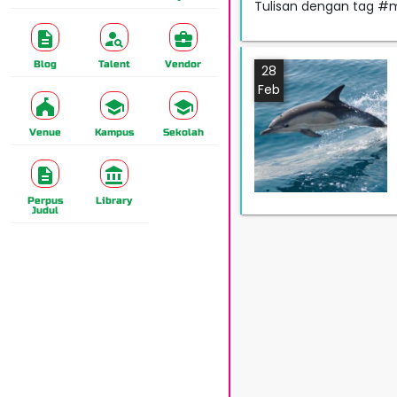
Tulisan dengan tag #
Blog
Talent
Vendor
28
Feb
Venue
Kampus
Sekolah
Perpus
Library
Judul