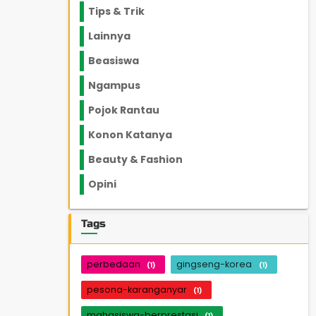
Tips & Trik
848
Lainnya
1136
Beasiswa
66
Ngampus
27
Pojok Rantau
12
Konon Katanya
12
Beauty & Fashion
14
Opini
33
Tags
perbedaan
gingseng-korea
(1)
(1)
pesona-karanganyar
(1)
mahasiswa-berprestasi
(1)