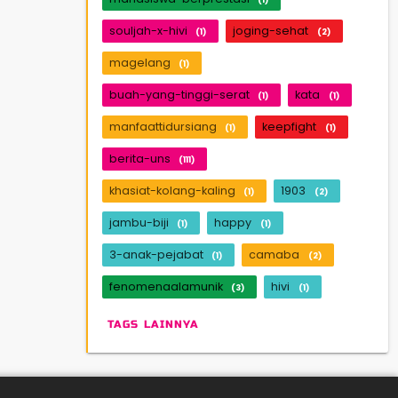
souljah-x-hivi
joging-sehat
(1)
(2)
magelang
(1)
buah-yang-tinggi-serat
kata
(1)
(1)
manfaattidursiang
keepfight
(1)
(1)
berita-uns
(111)
khasiat-kolang-kaling
1903
(1)
(2)
jambu-biji
happy
(1)
(1)
3-anak-pejabat
camaba
(1)
(2)
fenomenaalamunik
hivi
(3)
(1)
TAGS LAINNYA