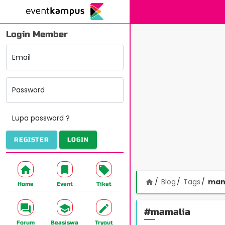
Login Member
Email
Password
Lupa password ?
REGISTER
LOGIN
Blog
Tags
mam
home
Home
Event
Tiket
#mamalia
Forum
Beasiswa
Tryout