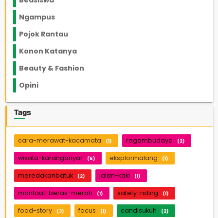
Beasiswa
66
Ngampus
27
Pojok Rantau
12
Konon Katanya
12
Beauty & Fashion
14
Opini
33
Tags
cara-merawat-kacamata
ragambudaya
(1)
(2)
wisata-karanganyar
eksplormalang
(5)
(1)
meredakanbatuk
jalan-kaki
(2)
(1)
manfaat-beras-merah
safety-riding
(1)
(1)
food-story
focus
candisukuh
(3)
(1)
(2)