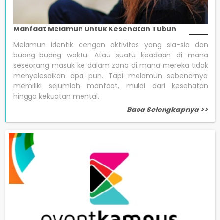
Manfaat Melamun Untuk Kesehatan Tubuh
Melamun identik dengan aktivitas yang sia-sia dan
buang-buang waktu. Atau suatu keadaan di mana
seseorang masuk ke dalam zona di mana mereka tidak
menyelesaikan apa pun. Tapi melamun sebenarnya
memiliki sejumlah manfaat, mulai dari kesehatan
hingga kekuatan mental.
Baca Selengkapnya >>