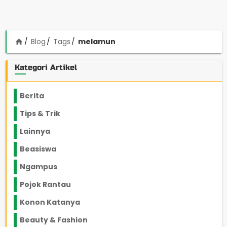
Blog
Tags
melamun
home
Kategori Artikel
Berita
2199
Tips & Trik
848
Lainnya
1136
Beasiswa
66
Ngampus
27
Pojok Rantau
12
Konon Katanya
12
Beauty & Fashion
14