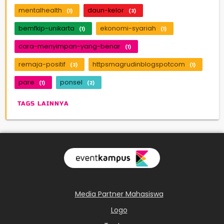
mentalhealth
daun-kelor
(1)
(3)
bemfkip-unikarta
ekonomi-syariah
(1)
(1)
cara-menyimpan-yang-benar
(1)
remaja-positif
httpsmagrudinblogspotcom
(3)
(1)
pare
ponsel
(1)
(2)
TAGS LAINNYA
Media Partner Mahasiswa
Logo