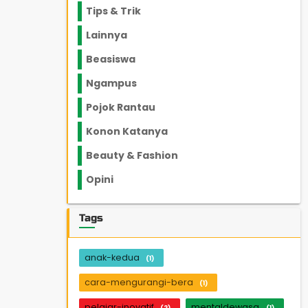
Tips & Trik
848
Lainnya
1136
Beasiswa
66
Ngampus
27
Pojok Rantau
12
Konon Katanya
12
Beauty & Fashion
14
Opini
33
Tags
anak-kedua
(1)
cara-mengurangi-bera
(1)
pelajar-inovatif
mentaldewasa
(2)
(1)