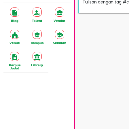
Tulisan dengan tag #c
Blog
Talent
Vendor
Venue
Kampus
Sekolah
Perpus
Library
Judul