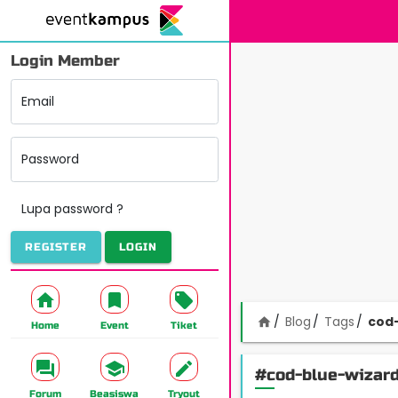
Login Member
Email
Password
Lupa password ?
REGISTER
LOGIN
Blog
Tags
cod
home
Home
Event
Tiket
#cod-blue-wizar
Forum
Beasiswa
Tryout