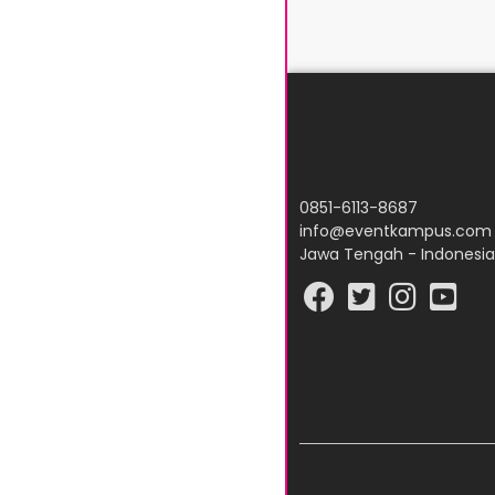
0851-6113-8687
info@eventkampus.com
Jawa Tengah - Indonesia