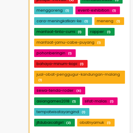
menggoreng
event-exhibition
(1)
(1)
cara-meningkatkan-ke
meneng
(1)
(1)
manfaat-tinta-cumi
rapper
(1)
(1)
manfaat-jamu-cabe-puyang
(1)
pohonberingin
(1)
bahaya-minum-kopi
(1)
jual-obat-penggugur-kandungan-malang
(1)
sewa-tenda-roder
(6)
asiangames2018
sifat-malas
(1)
(1)
tempatwisatayangind
(1)
jltdubaicallgirl
obatnyamuk
(2)
(1)