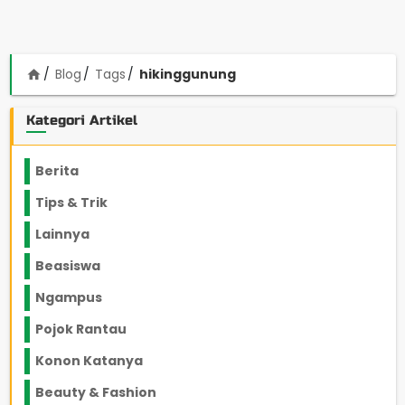
Blog
Tags
hikinggunung
home
Kategori Artikel
Berita
2199
Tips & Trik
848
Lainnya
1136
Beasiswa
66
Ngampus
27
Pojok Rantau
12
Konon Katanya
12
Beauty & Fashion
14