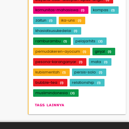
komunitas-mahasiswa
kompas
(1)
(1)
zaitun
ika-uns
(1)
(1)
khasiatsusukedelai
(1)
ramburambu
pelajarhits
(1)
(2)
pemudakeren-ayocum
ginjal
(1)
(1)
pesona-karanganyar
mata
(1)
(1)
kubismentah
persis-solo
(1)
(1)
bubble-tea
relationship
(1)
(1)
muslimindonesia
(3)
TAGS LAINNYA