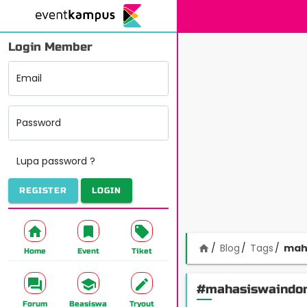
Login Member
Email
Password
Lupa password ?
REGISTER
LOGIN
Blog
Tags
mah
home
Home
Event
Tiket
#mahasiswaindon
Forum
Beasiswa
Tryout