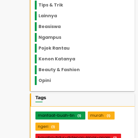
Tips & Trik
848
Lainnya
1136
Beasiswa
66
Ngampus
27
Pojok Rantau
12
Konon Katanya
12
Beauty & Fashion
14
Opini
33
Tags
manfaat-buah-tin
murah
(1)
(1)
ngeri
(1)
bayaha-tidur-didepan-kipas-angin
(1)