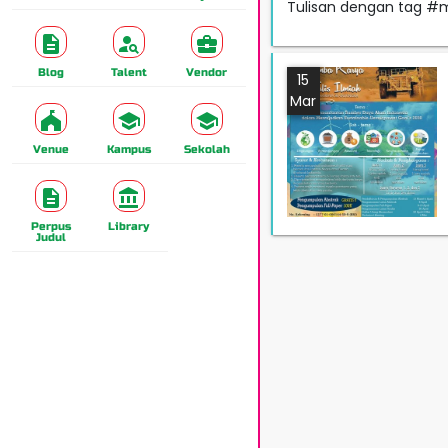
Tulisan dengan tag #
Blog
Talent
Vendor
15
Mar
Venue
Kampus
Sekolah
Perpus
Library
Judul