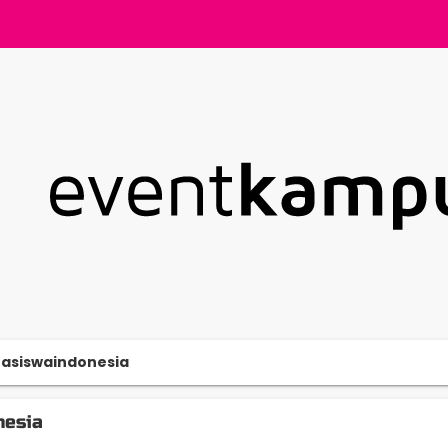
asiswaindonesia
esia