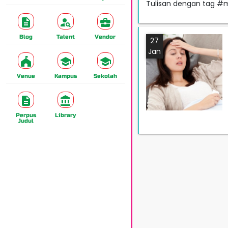
Tulisan dengan tag #
Blog
Talent
Vendor
27
Jan
Venue
Kampus
Sekolah
Perpus
Library
Judul