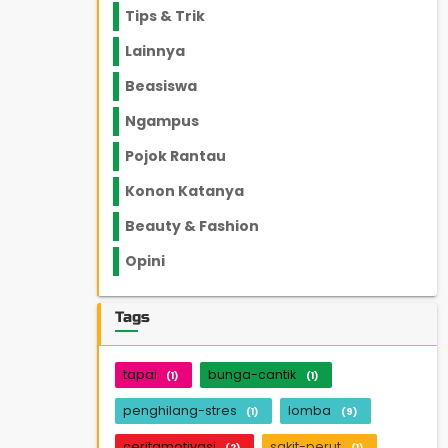
Tips & Trik
848
Lainnya
1136
Beasiswa
66
Ngampus
27
Pojok Rantau
12
Konon Katanya
12
Beauty & Fashion
14
Opini
33
Tags
tapai
bunga-cantik
(1)
(1)
penghilang-stres
lomba
(1)
(9)
ceritamotivasi
sakit-perut
(2)
(1)