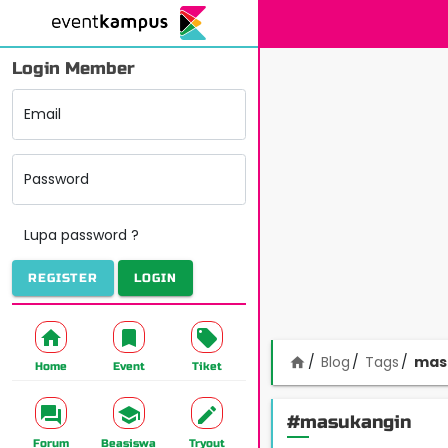
Login Member
Email
Password
Lupa password ?
REGISTER
LOGIN
Blog
Tags
mas
home
Home
Event
Tiket
#masukangin
Forum
Beasiswa
Tryout