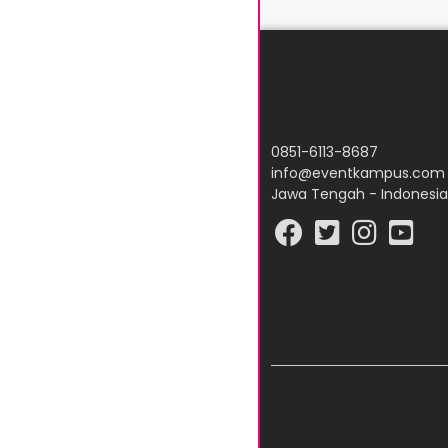
0851-6113-8687
info@eventkampus.com
Jawa Tengah - Indonesia