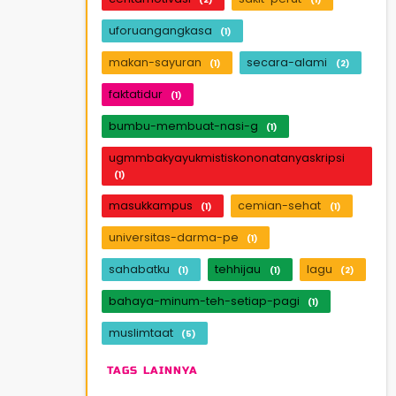
uforuangangkasa
(1)
makan-sayuran
secara-alami
(1)
(2)
faktatidur
(1)
bumbu-membuat-nasi-g
(1)
ugmmbakyayukmistiskononatanyaskripsi
(1)
masukkampus
cemian-sehat
(1)
(1)
universitas-darma-pe
(1)
sahabatku
tehhijau
lagu
(1)
(1)
(2)
bahaya-minum-teh-setiap-pagi
(1)
muslimtaat
(5)
TAGS LAINNYA