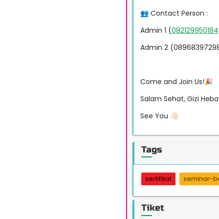
👥 Contact Person :
Admin 1 (
082129950184
Admin 2 (0896839729
Come and Join Us!🎉
Salam Sehat, Gizi Heba
See You 👋🏻
Tags
sertifikat
seminar-ber
Tiket