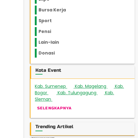
Bursa Kerja
Sport
Pensi
Lain-lain
Donasi
Kota Event
Kab. Sumenep
Kab. Magelang
Kab.
2
3
Bogor
Kab. Tulungagung
Kab.
18
5
Sleman
151
SELENGKAPNYA
Trending Artikel