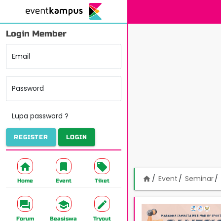
Login Member
Email
Password
Lupa password ?
REGISTER
LOGIN
Event
Seminar
home
Home
Event
Tiket
Forum
Beasiswa
Tryout