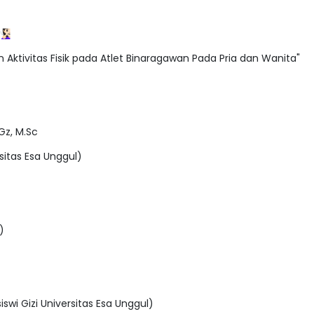
‍♀️
n Aktivitas Fisik pada Atlet Binaragawan Pada Pria dan Wanita"
.Gz, M.Sc
sitas Esa Unggul)
)
swi Gizi Universitas Esa Unggul)