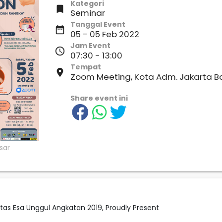
Kategori

Seminar
Tanggal Event
date_range
05 - 05 Feb 2022
Jam Event
access_time
07:30 - 13:00
Tempat
place
Zoom Meeting, Kota Adm. Jakarta B
Share event ini
itas Esa Unggul Angkatan 2019, Proudly Present