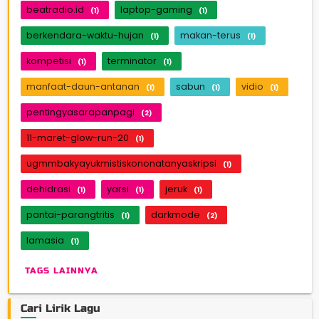
beatradio.id
laptop-gaming
(1)
(1)
berkendara-waktu-hujan
makan-terus
(1)
(1)
kompetisi
terminator
(1)
(1)
manfaat-daun-antanan
sabun
vidio
(1)
(1)
(1)
pentingyasarapanpagi
(2)
11-maret-glow-run-20
(1)
ugmmbakyayukmistiskononatanyaskripsi
(1)
dehidrasi
yarsi
jeruk
(1)
(1)
(1)
pantai-parangtritis
darkmode
(1)
(2)
lamasia
(1)
TAGS LAINNYA
Cari Lirik Lagu