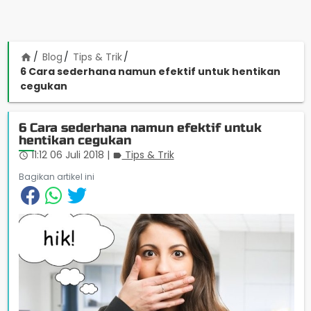
Blog
Tips & Trik
home
6 Cara sederhana namun efektif untuk hentikan
cegukan
6 Cara sederhana namun efektif untuk
hentikan cegukan
11:12 06 Juli 2018
|
Tips & Trik
access_time
label
Bagikan artikel ini