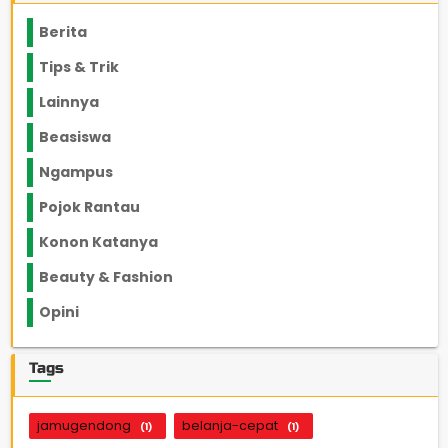
Berita
2199
Tips & Trik
848
Lainnya
1136
Beasiswa
66
Ngampus
27
Pojok Rantau
12
Konon Katanya
12
Beauty & Fashion
14
Opini
33
Tags
jamugendong
belanja-cepat
(1)
(1)