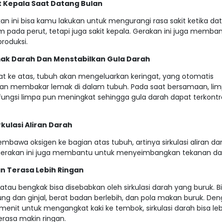
 Kepala Saat Datang Bulan
kan ini bisa kamu lakukan untuk mengurangi rasa sakit ketika da
m pada perut, tetapi juga sakit kepala. Gerakan ini juga memba
roduksi.
k Darah Dan Menstabilkan Gula Darah
at ke atas, tubuh akan mengeluarkan keringat, yang otomatis
an membakar lemak di dalam tubuh. Pada saat bersamaan, limp
 fungsi limpa pun meningkat sehingga gula darah dapat terkontr
kulasi Aliran Darah
membawa oksigen ke bagian atas tubuh, artinya sirkulasi aliran da
, gerakan ini juga membantu untuk menyeimbangkan tekanan da
n Terasa Lebih Ringan
atau bengkak bisa disebabkan oleh sirkulasi darah yang buruk. B
g dan ginjal, berat badan berlebih, dan pola makan buruk. Den
enit untuk mengangkat kaki ke tembok, sirkulasi darah bisa leb
erasa makin ringan.