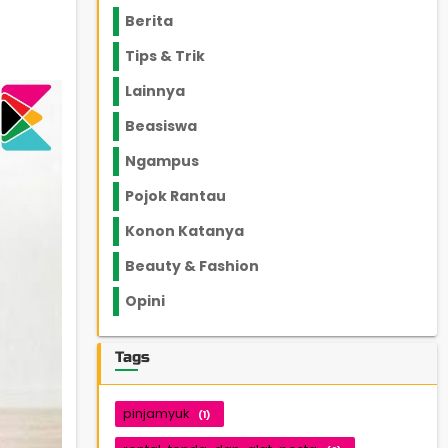
Berita
2199
Tips & Trik
848
Lainnya
1136
Beasiswa
66
Ngampus
27
Pojok Rantau
12
Konon Katanya
12
Beauty & Fashion
14
Opini
33
Tags
pinjamyuk
(1)