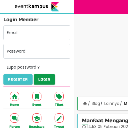
Login Member
Email
Password
Lupa password ?
REGISTER
LOGIN
Blog
Lainnya
M
home
Home
Event
Tiket
Manfaat Mengang
14:53 05 Februari 20
access_time
Forum
Beasiswa
Tryout