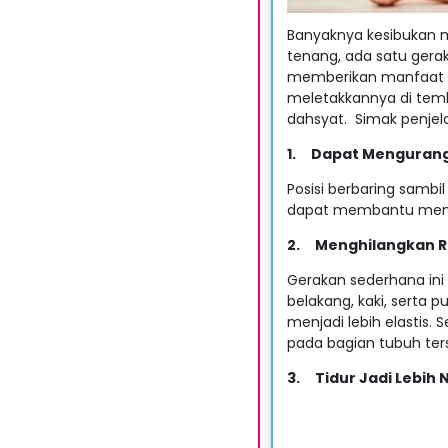
Banyaknya kesibukan m
tenang, ada satu gera
memberikan manfaat ya
meletakkannya di tem
dahsyat. Simak penjel
1.
Dapat Mengurangi
Posisi berbaring sambi
dapat membantu menen
2.
Menghilangkan Ra
Gerakan sederhana ini 
belakang, kaki, serta
menjadi lebih elastis. 
pada bagian tubuh ters
3.
Tidur Jadi Lebih