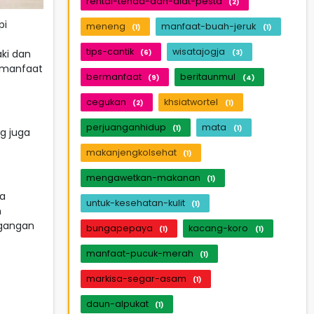
rental-tenda-dan-alat-pesta
(2)
pi
meneng
manfaat-buah-jeruk
(1)
(1)
tips-cantik
wisatajogja
ki dan
(6)
(3)
 manfaat
bermanfaat
beritaunmul
(9)
(4)
cegukan
khsiatwortel
(2)
(1)
perjuanganhidup
mata
(1)
(1)
g juga
makanjengkolsehat
(1)
mengawetkan-makanan
(1)
ha
untuk-kesehatan-kulit
(1)
h
egangan
bungapepaya
kacang-koro
(1)
(1)
manfaat-pucuk-merah
(1)
markisa-segar-asam
(1)
daun-alpukat
(1)