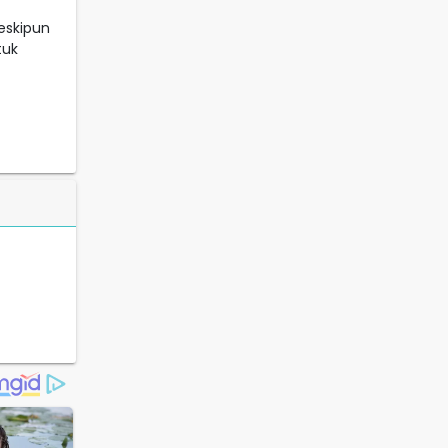
eskipun
tuk