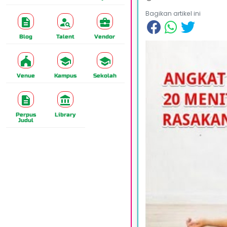
Bagikan artikel ini
Blog
Talent
Vendor
Venue
Kampus
Sekolah
Perpus
Library
Judul