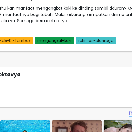
ahu kan manfaat mengangkat kaki ke dinding sambil tiduran? M
ak manfaatnya bagi tubuh. Mulai sekarang sempatkan dirimu un
utin ya. Semoga bermanfaat ya.
Kaki-Di-Tembok
mengangkat-kaki
rutinitas-olahraga
 oktavya