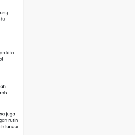
tang
ntu
a kita
ol
rah
rah.
isa juga
gan rutin
ih lancar