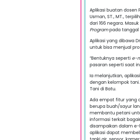
Aplikasi buatan dosen 
Usman, ST., MT.,
terpili
dari 166 negara. Masuk
Program
pada tanggal 
Aplikasi yang dibawa D
untuk bisa menjual pr
“Bentuknya seperti
e-m
pasaran seperti saat in
Ia melanjutkan, aplik
dengan kelompok tani.
Tani di Batu.
Ada empat fitur yang d
berupa buah/sayur lan
membantu petani untu
informasi terkait bag
disampaikan dalam e-
aplikasi dapat membeli 
tanki air, sensor, kame