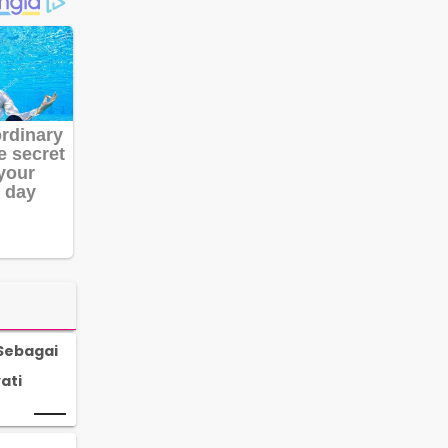
 Sebagai
ati