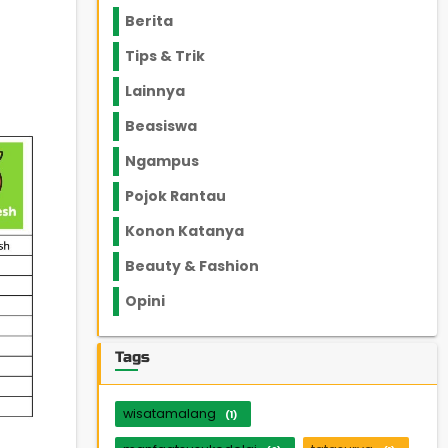
Berita
2199
Tips & Trik
848
Lainnya
1136
Beasiswa
66
Ngampus
27
Pojok Rantau
12
Konon Katanya
12
Beauty & Fashion
14
Opini
33
Tags
wisatamalang
(1)