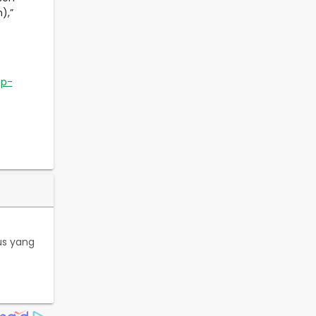
),”
up-
us yang