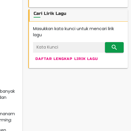
Cari Lirik Lagu
Masukkan kata kunci untuk mencari lirik
lagu
search
DAFTAR LENGKAP LIRIK LAGU
 banyak
 dan
 menanam
rming.
sen