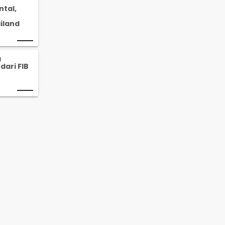
tal,
iland
a
dari FIB