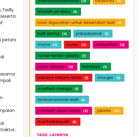
manfaatsusukedelai
tatasurya
(2)
(1)
. Fadly
khasiat-air-tebu
(1)
 peserta
l
bisa-digunakan-untuk-kesehatan-kulit
(1)
kulit-kering
pribadisehat
(2)
(1)
u petani
mood
music
matasehat
(2)
(2)
(2)
rental-tenda-jakarta
di
(1)
daun-daunan
kamboja
(2)
(1)
rjasama
bahaya-minum-soda
charger
(1)
(1)
ompok
manfaat-mangis
(1)
an
lombanasional-elek
(1)
mpaian
manfaat-kayu-manis
jakarta
(2)
(12)
manfaatairputih
(1)
ai
traktor,
TAGS LAINNYA