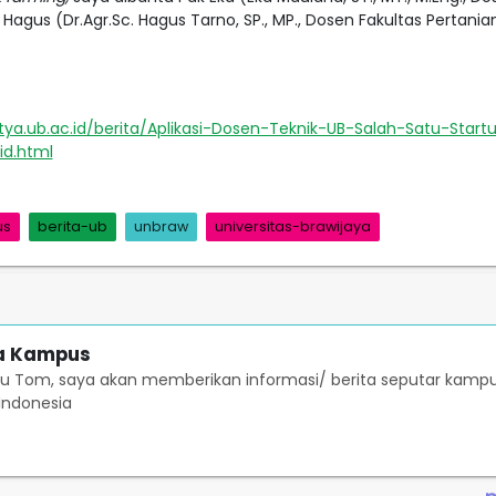
 Hagus (Dr.Agr.Sc. Hagus Tarno, SP., MP., Dosen Fakultas Pertanian
tya.ub.ac.id/berita/Aplikasi-Dosen-Teknik-UB-Salah-Satu-Start
id.html
us
berita-ub
unbraw
universitas-brawijaya
ta Kampus
 Tom, saya akan memberikan informasi/ berita seputar kamp
 Indonesia