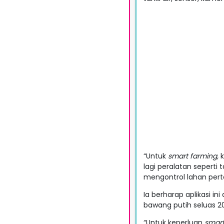
“Untuk
smart farming,
k
lagi peralatan seperti 
mengontrol lahan per
Ia berharap aplikasi i
bawang putih seluas 2
“Untuk keperluan
smart