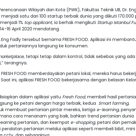
Perencanaan Wilayah dan Kota (PWK), Fakultas Teknik UB,
Dr. Eng
h menjadi satu dari 100 startup terbaik dunia yang diikuti 170.000
 menjadi 1%
top applicant,
ia berhak mengikuti
Startup Istanbul Ful
14-16 April 2020 mendatang.
r.Eng Fadly tersebut bernama FRESH FOOD. Aplikasi ini membant
oduk pertaniannya langsung ke konsumen.
arketplace
, tetapi tetap dalam kontrol, tidak sebebas yang ada 
i,” terangnya.
asi FRESH FOOD memberdayakan petani lokal, mereka harus beke
 Saat ini, aplikasi FRESH FOOD bekerjasama dengan belasan Kel
isiapkan dalam aplikasi yaitu
Fresh Food,
membeli hasil pertani
gsung ke petani dengan harga terbaik, kedua
Smart farming,
k membuat pertanian pintar mereka, ketiga
e-learning
, penya
aimana cara menanam yang baik, bahkan trend pertanian dunia
learning pertanian, dan keempat
e-shopping,
petani dan pemak
peralatan pertanian melalui aplikasi seperti membeli bibit, mini 
ra cctv, dan sebagainya.