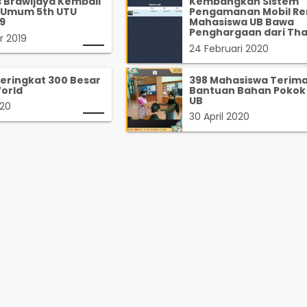
s Brawijaya Kembali
Kembangkan Sistem
a Umum 5th UTU
Pengamanan Mobil Ren
9
Mahasiswa UB Bawa
Penghargaan dari Tha
r 2019
24 Februari 2020
eringkat 300 Besar
398 Mahasiswa Terim
orld
Bantuan Bahan Pokok 
UB
020
30 April 2020