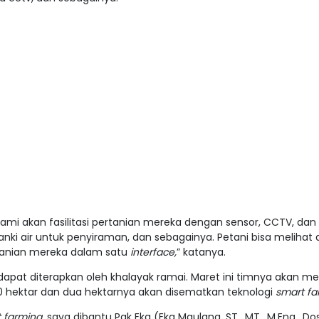
ami akan fasilitasi pertanian mereka dengan sensor, CCTV, dan
tanki air untuk penyiraman, dan sebagainya. Petani bisa melihat
tanian mereka dalam satu
interface,
” katanya.
ni dapat diterapkan oleh khalayak ramai. Maret ini timnya akan
0 hektar dan dua hektarnya akan disematkan teknologi
smart fa
 farming,
saya dibantu Pak Eka (
Eka Maulana, ST., MT., M.Eng.
, Do