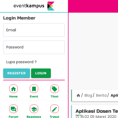
Login Member
Email
Password
Lupa password ?
REGISTER
LOGIN
Blog
Berita
Apl
home
Home
Event
Tiket
Aplikasi Dosen T
16:02 05 Maret 2020
access_time
Forum
Beasiswa
Tryout