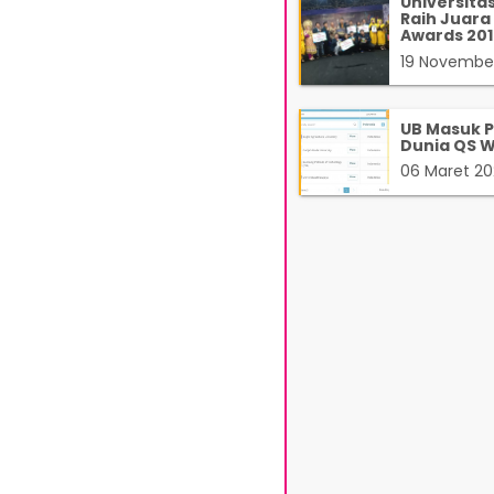
Universita
Raih Juar
Awards 201
19 Novembe
UB Masuk P
Dunia QS W
06 Maret 2