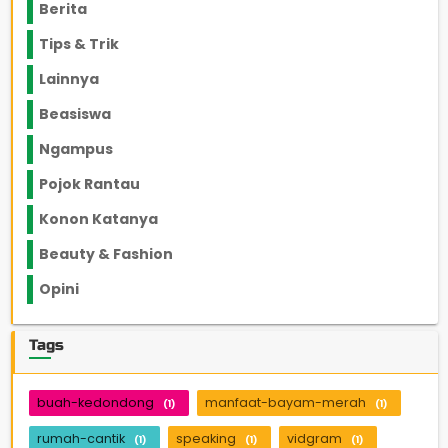
Berita
2199
Tips & Trik
848
Lainnya
1136
Beasiswa
66
Ngampus
27
Pojok Rantau
12
Konon Katanya
12
Beauty & Fashion
14
Opini
33
Tags
buah-kedondong
manfaat-bayam-merah
(1)
(1)
rumah-cantik
speaking
vidgram
(1)
(1)
(1)