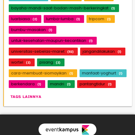
bayaha-mandi-saat-badan-masih-berkeringkat
(1)
luarbiasa
lumba-lumba
tripcom
(2)
(1)
(1)
bumbu-masakan
(1)
untuk-kesehatan-maupun-kecantikan
(1)
universitas-sebelas-maret
jangandilakukan
(112)
(1)
wortel
pisang
(2)
(2)
cara-membuat-siomayikan
manfaat-yoghurt
(1)
(1)
berkendara
mandri
pantangtidur
(1)
(1)
(1)
TAGS LAINNYA