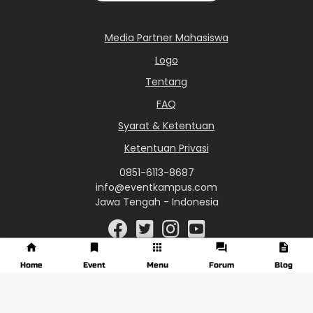
Media Partner Mahasiswa
Logo
Tentang
FAQ
Syarat & Ketentuan
Ketentuan Privasi
0851-6113-8687
info@eventkampus.com
Jawa Tengah - Indonesia
Home
Event
Menu
Forum
Blog
© 2017 - 2026 EventKampus.com. All Rights Reserved.
Made with
♥
by KreasiWeb.