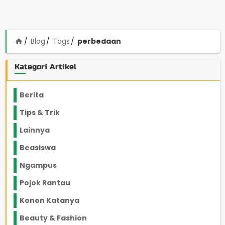
Blog
Tags
perbedaan
home
Kategori Artikel
Berita
2199
Tips & Trik
848
Lainnya
1136
Beasiswa
66
Ngampus
27
Pojok Rantau
12
Konon Katanya
12
Beauty & Fashion
14