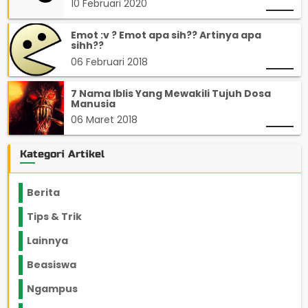
10 Februari 2020
Emot :v ? Emot apa sih?? Artinya apa
sihh??
06 Februari 2018
7 Nama Iblis Yang Mewakili Tujuh Dosa
Manusia
06 Maret 2018
Kategori Artikel
Berita
2199
Tips & Trik
848
Lainnya
1136
Beasiswa
66
Ngampus
27