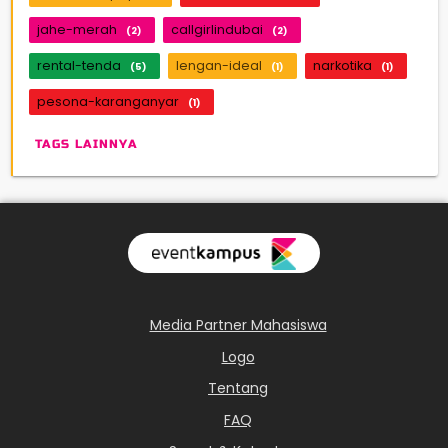
jahe-merah
callgirlindubai
(2)
(2)
rental-tenda
lengan-ideal
narkotika
(5)
(1)
(1)
pesona-karanganyar
(1)
TAGS LAINNYA
Media Partner Mahasiswa
Logo
Tentang
FAQ