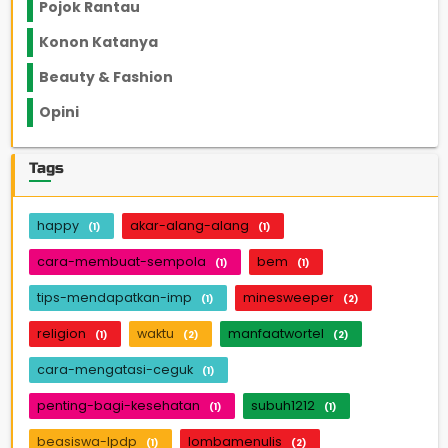
Pojok Rantau
12
Konon Katanya
12
Beauty & Fashion
14
Opini
33
Tags
happy
akar-alang-alang
(1)
(1)
cara-membuat-sempola
bem
(1)
(1)
tips-mendapatkan-imp
minesweeper
(1)
(2)
religion
waktu
manfaatwortel
(1)
(2)
(2)
cara-mengatasi-ceguk
(1)
penting-bagi-kesehatan
subuh1212
(1)
(1)
beasiswa-lpdp
lombamenulis
(1)
(2)