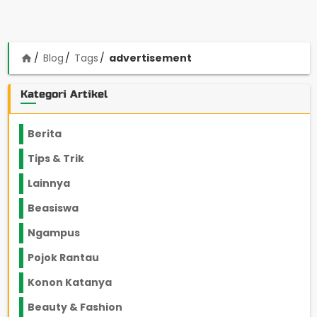
Blog
Tags
advertisement
home
Kategori Artikel
Berita
2199
Tips & Trik
848
Lainnya
1136
Beasiswa
66
Ngampus
27
Pojok Rantau
12
Konon Katanya
12
Beauty & Fashion
14