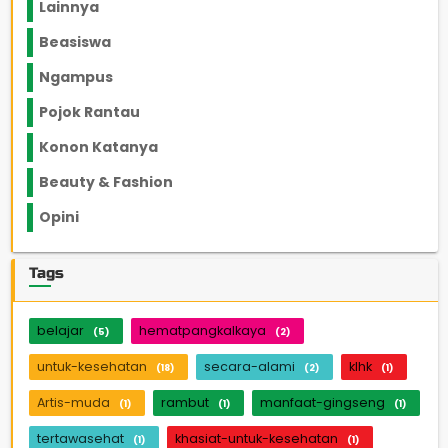
Lainnya
1136
Beasiswa
66
Ngampus
27
Pojok Rantau
12
Konon Katanya
12
Beauty & Fashion
14
Opini
33
Tags
belajar
hematpangkalkaya
(5)
(2)
untuk-kesehatan
secara-alami
klhk
(18)
(2)
(1)
Artis-muda
rambut
manfaat-gingseng
(1)
(1)
(1)
tertawasehat
khasiat-untuk-kesehatan
(1)
(1)