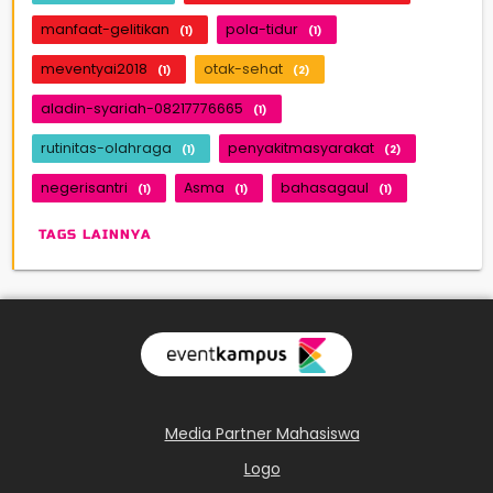
manfaat-gelitikan
pola-tidur
(1)
(1)
meventyai2018
otak-sehat
(1)
(2)
aladin-syariah-08217776665
(1)
rutinitas-olahraga
penyakitmasyarakat
(1)
(2)
negerisantri
Asma
bahasagaul
(1)
(1)
(1)
TAGS LAINNYA
Media Partner Mahasiswa
Logo