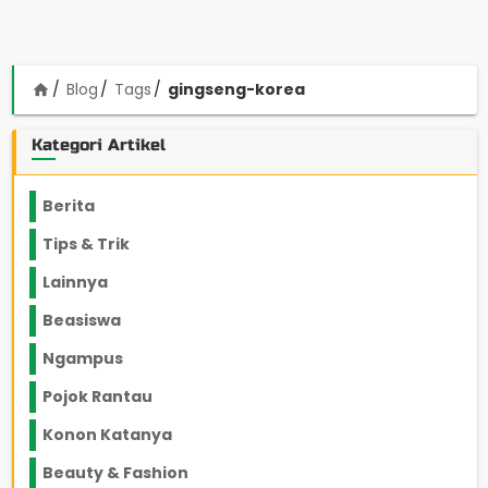
Blog
Tags
gingseng-korea
home
Kategori Artikel
Berita
2199
Tips & Trik
848
Lainnya
1136
Beasiswa
66
Ngampus
27
Pojok Rantau
12
Konon Katanya
12
Beauty & Fashion
14