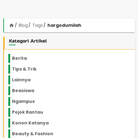
Blog
Tags
hargodumilah
home
Kategori Artikel
Berita
2199
Tips & Trik
848
Lainnya
1136
Beasiswa
66
Ngampus
27
Pojok Rantau
12
Konon Katanya
12
Beauty & Fashion
14