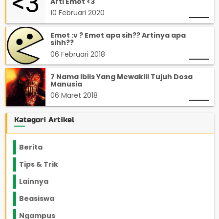
Arti Emot <3
10 Februari 2020
Emot :v ? Emot apa sih?? Artinya apa
sihh??
06 Februari 2018
7 Nama Iblis Yang Mewakili Tujuh Dosa
Manusia
06 Maret 2018
Kategori Artikel
Berita
2199
Tips & Trik
848
Lainnya
1136
Beasiswa
66
Ngampus
27