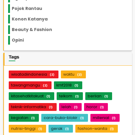
Pojok Rantau
12
Konon Katanya
12
Beauty & Fashion
14
Opini
33
Tags
wisatadiindonesia
waktu
(2)
(2)
tawangmangu
kmf2018
(2)
(1)
kitasehatkitakuat
telkom
berlian
(1)
(1)
(1)
teknik-informatika
lelah
horor
(1)
(1)
(1)
kegiatan
cara-buka-blokir
millenial
(1)
(1)
(1)
nutrisi-tinggi
gerak
fashion-wanita
(1)
(1)
(1)