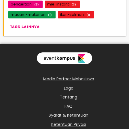
pengertian
mie-instant
(3)
(3)
macam-makanan
ikan-salmon
(1)
(1)
TAGS LAINNYA
Media Partner Mahasiswa
Logo
Tentang
FAQ
Syarat & Ketentuan
Ketentuan Privasi