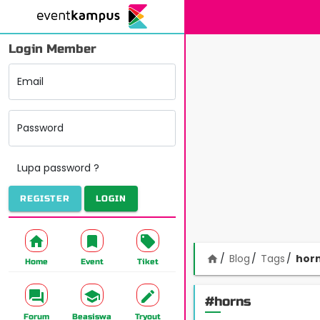
Login Member
Email
Password
Lupa password ?
REGISTER
LOGIN
Blog
Tags
hor
home
Home
Event
Tiket
#horns
Forum
Beasiswa
Tryout