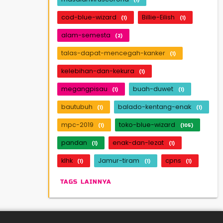
cod-blue-wizard
Billie-Eilish
(1)
(1)
alam-semesta
(2)
talas-dapat-mencegah-kanker
(1)
kelebihan-dan-kekura
(1)
megangpisau
buah-duwet
(1)
(1)
bautubuh
balado-kentang-enak
(1)
(1)
mpc-2019
toko-blue-wizard
(1)
(105)
pandan
enak-dan-lezat
(1)
(1)
klhk
Jamur-tiram
cpns
(1)
(1)
(1)
TAGS LAINNYA