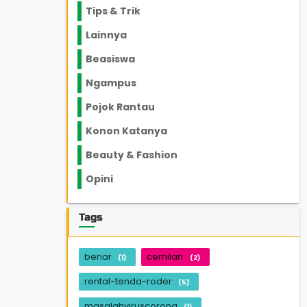
Tips & Trik
848
Lainnya
1136
Beasiswa
66
Ngampus
27
Pojok Rantau
12
Konon Katanya
12
Beauty & Fashion
14
Opini
33
Tags
benar
cemilan
(1)
(2)
rental-tenda-roder
(5)
masalahviruscorona
(1)