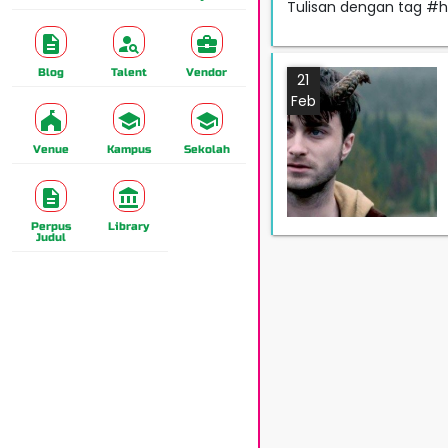
Tulisan dengan tag #h
Blog
Talent
Vendor
21
Feb
Venue
Kampus
Sekolah
Perpus
Library
Judul