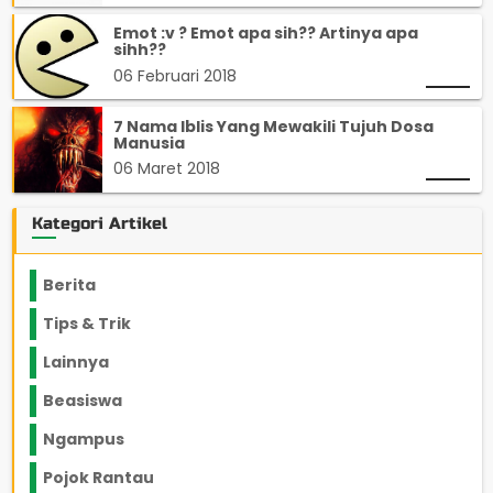
Emot :v ? Emot apa sih?? Artinya apa
sihh??
06 Februari 2018
7 Nama Iblis Yang Mewakili Tujuh Dosa
Manusia
06 Maret 2018
Kategori Artikel
Berita
2199
Tips & Trik
848
Lainnya
1136
Beasiswa
66
Ngampus
27
Pojok Rantau
12