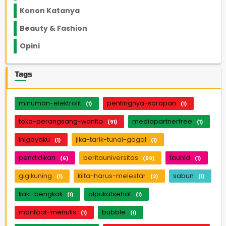
Konon Katanya
12
Beauty & Fashion
14
Opini
33
Tags
minuman-elektrolit
pentingnya-sarapan
(1)
(1)
toko-perangsang-wanita
mediapartnerfree
(91)
(1)
inigayaku
jika-tarik-tunai-gagal
(1)
(1)
pendidikan
beritauniversitas
tauhid
(6)
(59)
(1)
gigikuning
kiita-harus-melestar
sabun
(1)
(2)
(1)
kaki-bengkak
alpukatsehat
(1)
(1)
manfaat-menulis
bubble
(1)
(1)