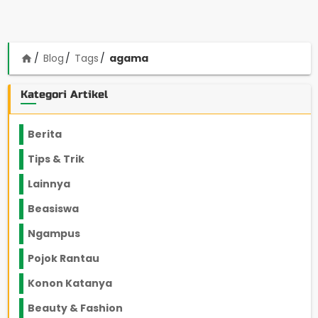
Blog
Tags
agama
home
Kategori Artikel
Berita
2199
Tips & Trik
848
Lainnya
1136
Beasiswa
66
Ngampus
27
Pojok Rantau
12
Konon Katanya
12
Beauty & Fashion
14