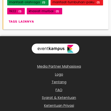
manfaat-olahraga
manfaat-tumbuhan-paku
(1)
(1)
1922
khasiat-murbai
(1)
(1)
TAGS LAINNYA
Media Partner Mahasiswa
Logo
Tentang
FAQ
Syarat & Ketentuan
Ketentuan Privasi