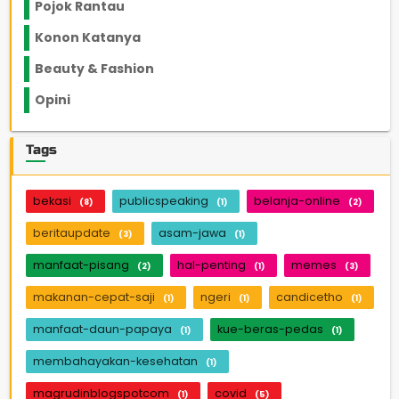
Pojok Rantau
12
Konon Katanya
12
Beauty & Fashion
14
Opini
33
Tags
bekasi
publicspeaking
belanja-online
(8)
(1)
(2)
beritaupdate
asam-jawa
(3)
(1)
manfaat-pisang
hal-penting
memes
(2)
(1)
(3)
makanan-cepat-saji
ngeri
candicetho
(1)
(1)
(1)
manfaat-daun-papaya
kue-beras-pedas
(1)
(1)
membahayakan-kesehatan
(1)
magrudinblogspotcom
covid
(1)
(5)