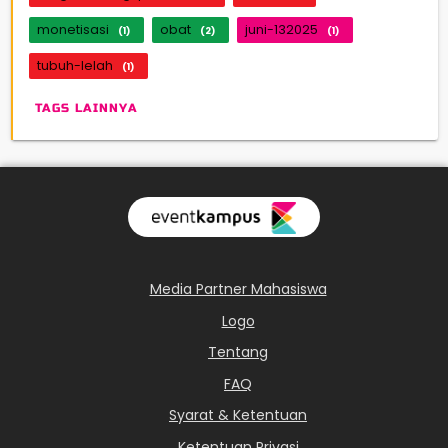
monetisasi
obat
juni-132025
(1)
(2)
(1)
tubuh-lelah
(1)
TAGS LAINNYA
Media Partner Mahasiswa
Logo
Tentang
FAQ
Syarat & Ketentuan
Ketentuan Privasi