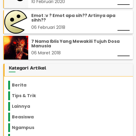
10 Februari 2020
Emot :v ? Emot apa sih?? Artinya apa
sihh??
06 Februari 2018
7 Nama Iblis Yang Mewakili Tujuh Dosa
Manusia
06 Maret 2018
Kategori Artikel
Berita
2199
Tips & Trik
848
Lainnya
1136
Beasiswa
66
Ngampus
27