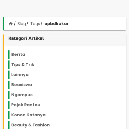
Blog
Tags
apbdkukar
home
Kategori Artikel
Berita
2199
Tips & Trik
848
Lainnya
1136
Beasiswa
66
Ngampus
27
Pojok Rantau
12
Konon Katanya
12
Beauty & Fashion
14