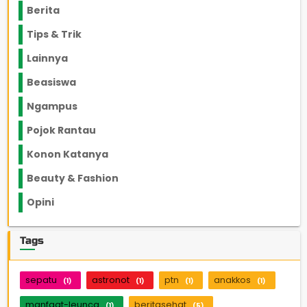
Berita
2199
Tips & Trik
848
Lainnya
1136
Beasiswa
66
Ngampus
27
Pojok Rantau
12
Konon Katanya
12
Beauty & Fashion
14
Opini
33
Tags
sepatu
astronot
ptn
anakkos
(1)
(1)
(1)
(1)
manfaat-leunca
beritasehat
(1)
(5)