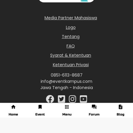
Media Partner Mahasiswa
Logo
Tentang
FAQ
Syarat & Ketentuan
Ketentuan Privasi
0851-6113-8687
info@eventkampus.com
Jawa Tengah - Indonesia
Home
Event
Menu
Forum
Blog
© 2017 - 2026 EventKampus.com. All Rights Reserved.
Made with
♥
by KreasiWeb.