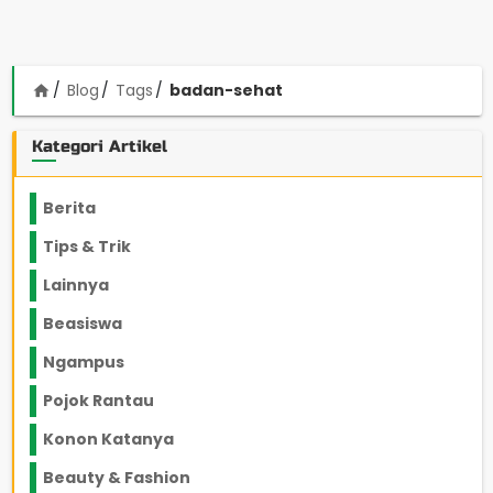
Blog
Tags
badan-sehat
home
Kategori Artikel
Berita
2199
Tips & Trik
848
Lainnya
1136
Beasiswa
66
Ngampus
27
Pojok Rantau
12
Konon Katanya
12
Beauty & Fashion
14