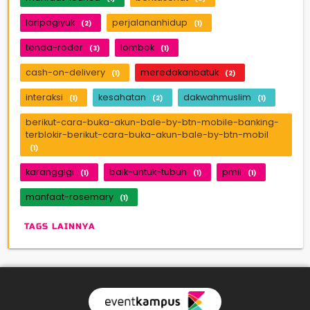
laripagiyuk
perjalananhidup
(2)
(1)
tenda-roder
lombok
(3)
(1)
cash-on-delivery
meredakanbatuk
(1)
(2)
interaksi
kesahatan
dakwahmuslim
(1)
(2)
(1)
berikut-cara-buka-akun-bale-by-btn-mobile-banking-
terblokir-berikut-cara-buka-akun-bale-by-btn-mobil
(1)
karanggigi
baik-untuk-tubuh
pmii
(1)
(1)
(1)
manfaat-rosemary
(1)
TAGS LAINNYA