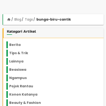
Blog
Tags
bunga-biru-cantik
home
Kategori Artikel
Berita
2199
Tips & Trik
848
Lainnya
1136
Beasiswa
66
Ngampus
27
Pojok Rantau
12
Konon Katanya
12
Beauty & Fashion
14