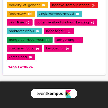
equality-of-gender
bahaya-rambut-basah
(1)
(1)
food-story
singkirkan-bad-mood
(3)
(1)
part-time
cara-membuat-balado-kentang
(1)
(1)
manfaatairtebu
bahasagaul
(1)
(1)
pengertian-buah-duri
kol-goreng
(1)
(1)
cara-membuat
berbusana
(1)
(1)
kantor-bca
(1)
TAGS LAINNYA