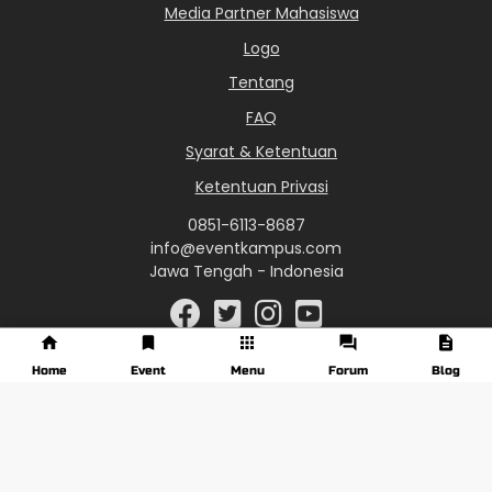
Media Partner Mahasiswa
Logo
Tentang
FAQ
Syarat & Ketentuan
Ketentuan Privasi
0851-6113-8687
info@eventkampus.com
Jawa Tengah - Indonesia
Home
Event
Menu
Forum
Blog
© 2017 - 2026 EventKampus.com. All Rights Reserved.
Made with
♥
by KreasiWeb.