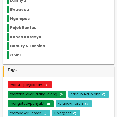
Lainnya
1136
Beasiswa
66
Ngampus
27
Pojok Rantau
12
Konon Katanya
12
Beauty & Fashion
14
Opini
33
Tags
mabuk-perjalanan
(2)
manfaat-akar-alang-alang
cara-buka-blokir
(1)
(1)
mengatasi-penyakit
kelapa-merah
(1)
(1)
membakar-lemak
Divergent
(1)
(1)