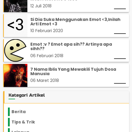
12 Juli 2018
Si Dia Suka Menggunakan Emot <3,Inilah
Arti Emot <3
10 Februari 2020
Emot :v ? Emot apa sih?? Artinya apa
sihh??
06 Februari 2018
7 Nama Iblis Yang Mewakili Tujuh Dosa
Manusia
06 Maret 2018
Kategori Artikel
Berita
2199
Tips & Trik
848