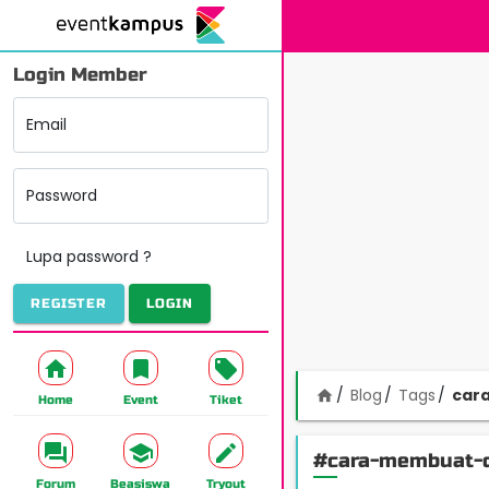
Login Member
Email
Password
Lupa password ?
REGISTER
LOGIN
Blog
Tags
car
home
Home
Event
Tiket
#cara-membuat-
Forum
Beasiswa
Tryout