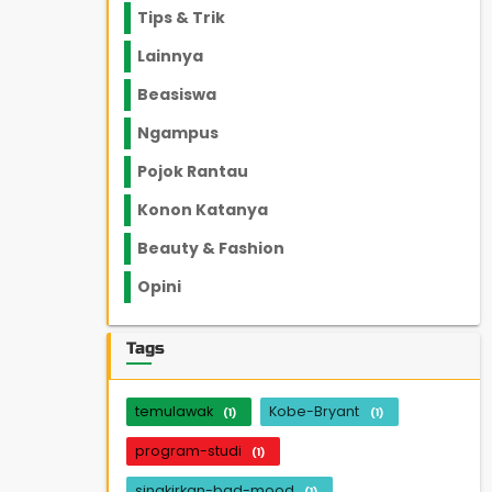
Tips & Trik
848
Lainnya
1136
Beasiswa
66
Ngampus
27
Pojok Rantau
12
Konon Katanya
12
Beauty & Fashion
14
Opini
33
Tags
temulawak
Kobe-Bryant
(1)
(1)
program-studi
(1)
singkirkan-bad-mood
(1)