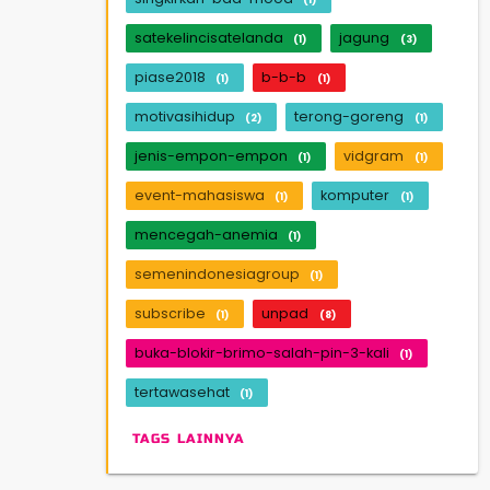
satekelincisatelanda
jagung
(1)
(3)
piase2018
b-b-b
(1)
(1)
motivasihidup
terong-goreng
(2)
(1)
jenis-empon-empon
vidgram
(1)
(1)
event-mahasiswa
komputer
(1)
(1)
mencegah-anemia
(1)
semenindonesiagroup
(1)
subscribe
unpad
(1)
(8)
buka-blokir-brimo-salah-pin-3-kali
(1)
tertawasehat
(1)
TAGS LAINNYA