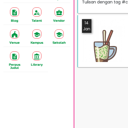
Tulisan dengan tag 
Blog
Talent
Vendor
14
Jan
Venue
Kampus
Sekolah
Perpus
Library
Judul