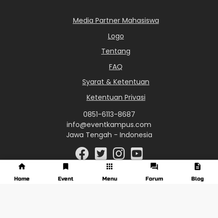
Media Partner Mahasiswa
Logo
Tentang
FAQ
Syarat & Ketentuan
Ketentuan Privasi
0851-6113-8687
info@eventkampus.com
Jawa Tengah - Indonesia
Home
Event
Menu
Forum
Blog
© 2017 - 2026 EventKampus.com. All Rights Reserved.
Made with
♥
by KreasiWeb.