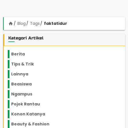
Blog
Tags
faktatidur
home
Kategori Artikel
Berita
2199
Tips & Trik
848
Lainnya
1136
Beasiswa
66
Ngampus
27
Pojok Rantau
12
Konon Katanya
12
Beauty & Fashion
14