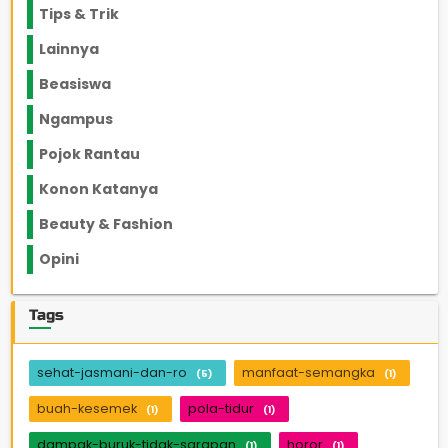
Tips & Trik
848
Lainnya
1136
Beasiswa
66
Ngampus
27
Pojok Rantau
12
Konon Katanya
12
Beauty & Fashion
14
Opini
33
Tags
sehat-jasmani-dan-ro
manfaat-semangka
(5)
(1)
buah-kesemek
pola-tidur
(1)
(1)
dampak-buruk-tidak-sarapan
horor
(1)
(1)