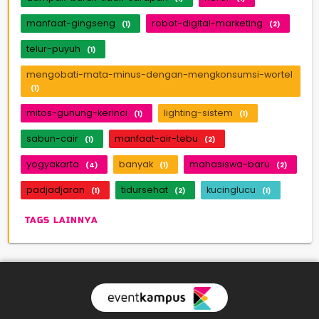
manfaat-gingseng
robot-digital-marketing
(1)
(2)
telur-puyuh
(1)
mengobati-mata-minus-dengan-mengkonsumsi-wortel
(1)
mitos-gunung-kerinci
lighting-sistem
(1)
(1)
sabun-cair
manfaat-air-tebu
(1)
(2)
yogyakarta
banyak
mahasiswa-baru
(4)
(1)
(2)
padjadjaran
tidursehat
kucinglucu
(1)
(2)
(1)
TAGS LAINNYA