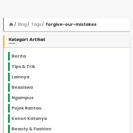
Blog
Tags
forgive-our-mistakes
home
Kategori Artikel
Berita
2199
Tips & Trik
848
Lainnya
1136
Beasiswa
66
Ngampus
27
Pojok Rantau
12
Konon Katanya
12
Beauty & Fashion
14