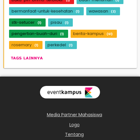
(1)
(1)
bermanfaat-untuk-kesehatan
wawasan
(1)
(2)
stk-setucer
pisau
(1)
(1)
pengertian-buah-duri
berita-kampus
(1)
(61)
rosemary
perkedel
(1)
(1)
TAGS LAINNYA
Media Partner Mahasiswa
Logo
Tentang