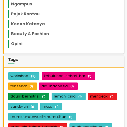
Ngampus
27
Pojok Rantau
12
Konon Katanya
12
Beauty & Fashion
14
Opini
33
Tags
workshop
kebutuhan-sehari-har
(5)
(1)
tehsehat
ala-indonesia
(1)
(1)
daun-bernutrisi
lemon-cina
mengetik
(1)
(1)
(1)
sandwich
mata
(1)
(1)
memicu-penyakit-mematikan
(1)
buka-pin-brimo-terblokir
buah-mentimun