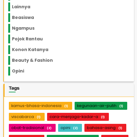
Lainnya
1136
Beasiswa
66
Ngampus
27
Pojok Rantau
12
Konon Katanya
12
Beauty & Fashion
14
Opini
33
Tags
kamus-bhasa-indonesia
kegunaan-air-putih
(1)
(1)
viscabarca
cara-menjaga-kadar-a
(1)
(1)
obat-tradisional
opini
bahasa-asing
(2)
(2)
(1)