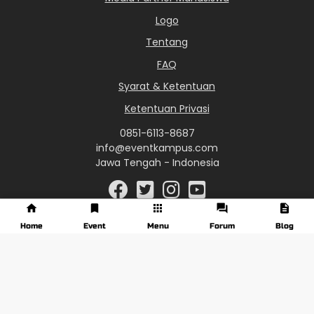
Logo
Tentang
FAQ
Syarat & Ketentuan
Ketentuan Privasi
0851-6113-8687
info@eventkampus.com
Jawa Tengah - Indonesia
Home
Event
Menu
Forum
Blog
© 2017 - 2026 EventKampus.com. All Rights Reserved.
Made with
♥
by KreasiWeb.