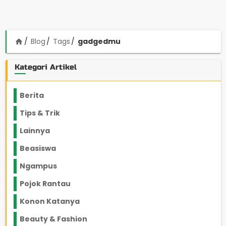
Blog
Tags
gadgedmu
home
Kategori Artikel
Berita
2199
Tips & Trik
848
Lainnya
1136
Beasiswa
66
Ngampus
27
Pojok Rantau
12
Konon Katanya
12
Beauty & Fashion
14