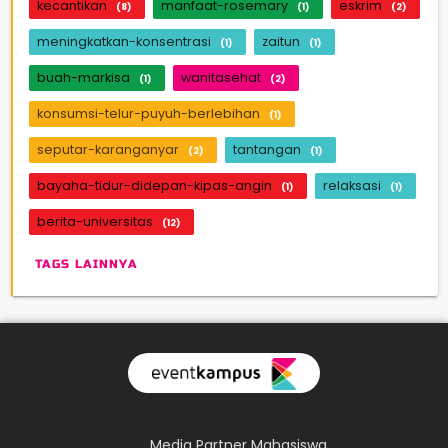
kecantikan
manfaat-rosemary
eskrim
(8)
(1)
(2)
meningkatkan-konsentrasi
zaitun
(1)
(1)
buah-markisa
wanitasehat
(1)
(2)
konsumsi-telur-puyuh-berlebihan
(1)
seputar-karanganyar
tantangan
(2)
(1)
bayaha-tidur-didepan-kipas-angin
relaksasi
(1)
(1)
berita-universitas
(12)
TAGS LAINNYA
Media Partner Mahasiswa