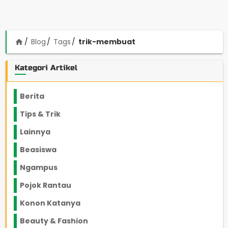
Blog
Tags
trik-membuat
home
Kategori Artikel
Berita
2199
Tips & Trik
848
Lainnya
1136
Beasiswa
66
Ngampus
27
Pojok Rantau
12
Konon Katanya
12
Beauty & Fashion
14