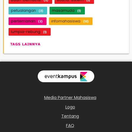
(2)
(1)
petualangan
masamuda
(2)
(1)
pertemanan
infomahasiswa
(2)
(12)
lumpia-rebung
(1)
TAGS LAINNYA
Media Partner Mahasiswa
Logo
Tentang
FAQ