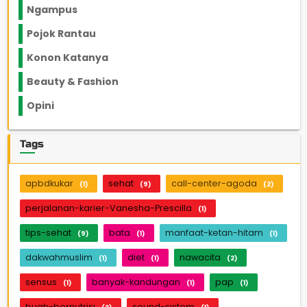
Ngampus
27
Pojok Rantau
12
Konon Katanya
12
Beauty & Fashion
14
Opini
33
Tags
apbdkukar
sehat
call-center-agoda
(1)
(9)
(2)
perjalanan-karier-Vanesha-Prescilla
(1)
tips-sehat
bata
manfaat-ketan-hitam
(9)
(1)
(1)
dakwahmuslim
diet
nawacita
(1)
(1)
(2)
sensus
banyak-kandungan
pap
(1)
(1)
(1)
buah-bernutrisi
sound-sistem