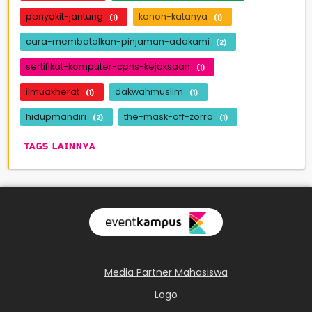
penyakit-jantung
konon-katanya
(1)
(1)
cara-membatalkan-pinjaman-adakami
(2)
sertifikat-komputer-cpns-kejaksaan
(1)
ilmuakherat
dakwahmuslim
(1)
(1)
hidupmandiri
the-mask-off-zorro
(2)
(1)
TAGS LAINNYA
Media Partner Mahasiswa
Logo