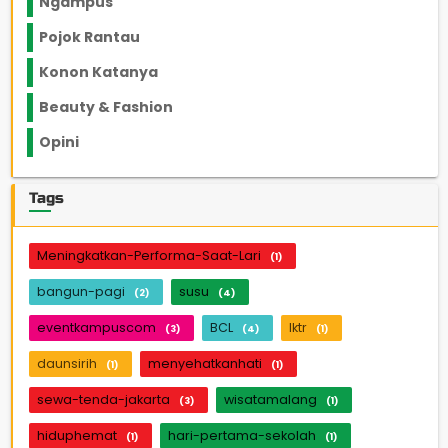
Ngampus
27
Pojok Rantau
12
Konon Katanya
12
Beauty & Fashion
14
Opini
33
Tags
Meningkatkan-Performa-Saat-Lari
(1)
bangun-pagi
susu
(2)
(4)
eventkampuscom
BCL
lktr
(3)
(4)
(1)
daunsirih
menyehatkanhati
(1)
(1)
sewa-tenda-jakarta
wisatamalang
(3)
(1)
hiduphemat
hari-pertama-sekolah
(1)
(1)