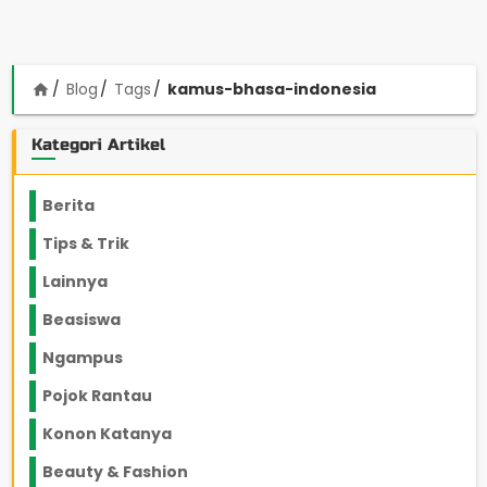
Blog
Tags
kamus-bhasa-indonesia
home
Kategori Artikel
Berita
2199
Tips & Trik
848
Lainnya
1136
Beasiswa
66
Ngampus
27
Pojok Rantau
12
Konon Katanya
12
Beauty & Fashion
14