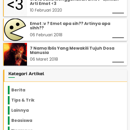
Arti Emot <3
10 Februari 2020
Emot :v ? Emot apa sih?? Artinya apa
sihh??
06 Februari 2018
7 Nama Iblis Yang Mewakili Tujuh Dosa
Manusia
06 Maret 2018
Kategori Artikel
Berita
2199
Tips & Trik
848
Lainnya
1136
Beasiswa
66