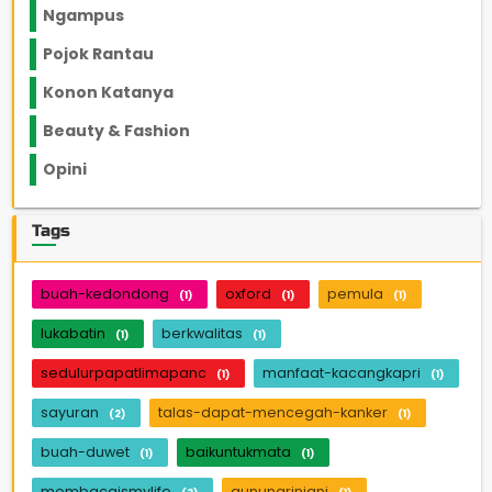
Ngampus
27
Pojok Rantau
12
Konon Katanya
12
Beauty & Fashion
14
Opini
33
Tags
buah-kedondong
oxford
pemula
(1)
(1)
(1)
lukabatin
berkwalitas
(1)
(1)
sedulurpapatlimapanc
manfaat-kacangkapri
(1)
(1)
sayuran
talas-dapat-mencegah-kanker
(2)
(1)
buah-duwet
baikuntukmata
(1)
(1)
membacaismylife
gunungrinjani