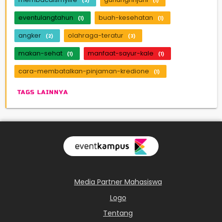
(3)
(1)
eventulangtahun
buah-kesehatan
(1)
(1)
angker
olahraga-teratur
(2)
(3)
makan-sehat
manfaat-sayur-kale
(1)
(1)
cara-membatalkan-pinjaman-kredione
(1)
TAGS LAINNYA
Media Partner Mahasiswa
Logo
Tentang