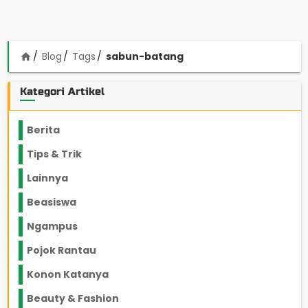
Blog
Tags
sabun-batang
home
Kategori Artikel
Berita
2199
Tips & Trik
848
Lainnya
1136
Beasiswa
66
Ngampus
27
Pojok Rantau
12
Konon Katanya
12
Beauty & Fashion
14