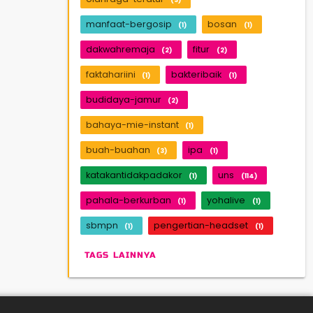
manfaat-bergosip
bosan
(1)
(1)
dakwahremaja
fitur
(2)
(2)
faktahariini
bakteribaik
(1)
(1)
budidaya-jamur
(2)
bahaya-mie-instant
(1)
buah-buahan
ipa
(3)
(1)
katakantidakpadakor
uns
(1)
(114)
pahala-berkurban
yohalive
(1)
(1)
sbmpn
pengertian-headset
(1)
(1)
TAGS LAINNYA