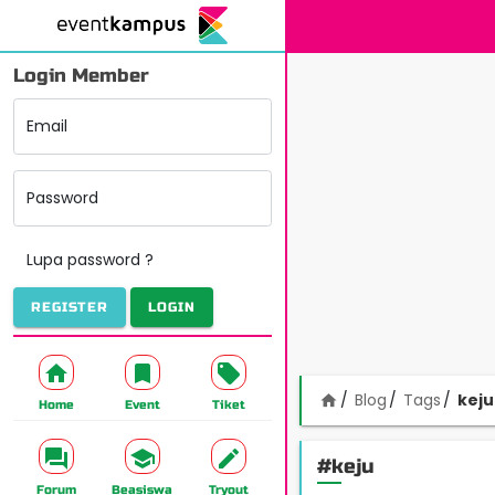
Login Member
Email
Password
Lupa password ?
REGISTER
LOGIN
Blog
Tags
keju
home
Home
Event
Tiket
#keju
Forum
Beasiswa
Tryout