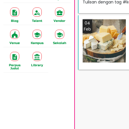
Tulisan dengan tag #k
Blog
Talent
Vendor
04
Feb
Venue
Kampus
Sekolah
Perpus
Library
Judul