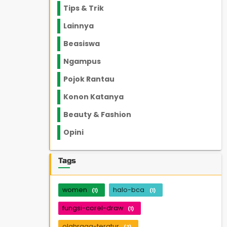
Tips & Trik
848
Lainnya
1136
Beasiswa
66
Ngampus
27
Pojok Rantau
12
Konon Katanya
12
Beauty & Fashion
14
Opini
33
Tags
women
halo-bca
(1)
(1)
fungsi-corel-draw
(1)
olahraga-teratur
(3)