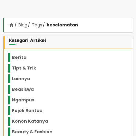
Blog
Tags
keselamatan
home
Kategori Artikel
Berita
2199
Tips & Trik
848
Lainnya
1136
Beasiswa
66
Ngampus
27
Pojok Rantau
12
Konon Katanya
12
Beauty & Fashion
14