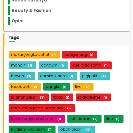
Konon Katanya
12
Beauty & Fashion
14
Opini
33
Tags
makanjengkolsehat
naikgunung
(1)
(1)
mandir
gandum
kue-tradisonal
(3)
(1)
(1)
hewan
camilan-sore
gigiputih
(3)
(1)
(2)
facebook
bangkit
liver
(2)
(1)
(1)
jajananpasar
talas
radikalisme
(5)
(1)
(1)
cara-mengatasi-kram-kaki
(1)
terbakarnyatubuhman
kehidupan
line
(1)
(2)
(1)
Nadiem-Makarim
obat-alami
(1)
(12)