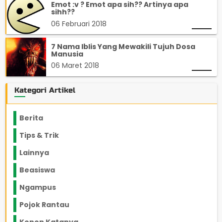
Emot :v ? Emot apa sih?? Artinya apa
sihh??
06 Februari 2018
7 Nama Iblis Yang Mewakili Tujuh Dosa
Manusia
06 Maret 2018
Kategori Artikel
Berita
2199
Tips & Trik
848
Lainnya
1136
Beasiswa
66
Ngampus
27
Pojok Rantau
12