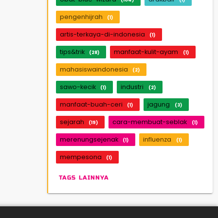
pengenhijrah
(1)
artis-terkaya-di-indonesia
(1)
tips&trik
manfaat-kulit-ayam
(28)
(1)
mahasiswaindonesia
(2)
sawo-kecik
industri
(1)
(2)
manfaat-buah-ceri
jagung
(1)
(3)
sejarah
cara-membuat-seblak
(19)
(1)
merenungsejenak
influenza
(1)
(1)
mempesona
(1)
TAGS LAINNYA