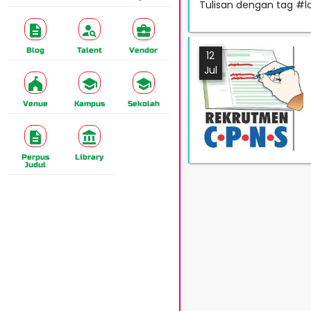
Tulisan dengan tag #l
Blog
Talent
Vendor
12
Jul
Venue
Kampus
Sekolah
Perpus
Library
Judul