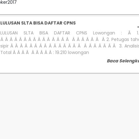
oker2017
LULUSAN SLTA BISA DAFTAR CPNS
LULUSAN SLTA BISA DAFTAR CPNS Lowongan : Â 1
Â Â Â Â Â Â Â Â Â Â Â Â Â Â Â Â Â Â Â Â Â Â 2. Petugas ta
sipir Â Â Â Â Â Â Â Â Â Â Â Â Â Â Â Â Â Â Â Â Â Â 3. Analisis
Total Â Â Â Â Â Â Â Â Â : 19.210 lowongan
Baca Selengk