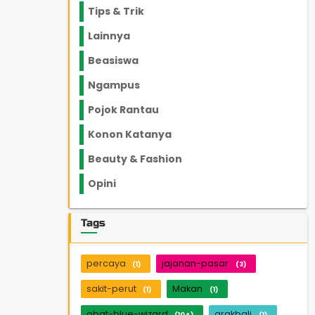
Tips & Trik
848
Lainnya
1136
Beasiswa
66
Ngampus
27
Pojok Rantau
12
Konon Katanya
12
Beauty & Fashion
14
Opini
33
Tags
percaya
jajanan-pasar
(1)
(3)
sakit-perut
Makan
(1)
(1)
obat-blue-wizard
arakbali
(104)
(1)