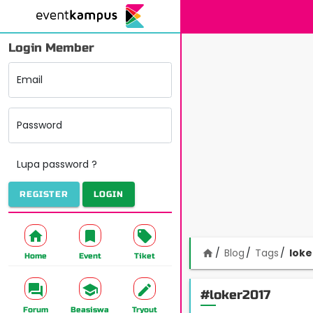
Login Member
Email
Password
Lupa password ?
REGISTER
LOGIN
Blog
Tags
loke
home
Home
Event
Tiket
#loker2017
Forum
Beasiswa
Tryout