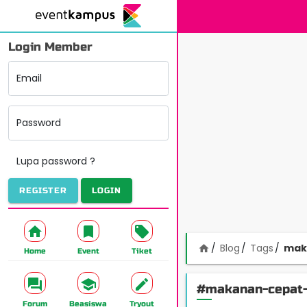
Login Member
Email
Password
Lupa password ?
REGISTER
LOGIN
Blog
Tags
mak
home
Home
Event
Tiket
#makanan-cepat-
Forum
Beasiswa
Tryout