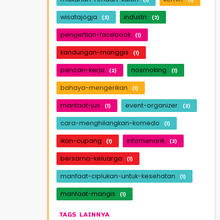
wisatajogja
industri
(3)
(2)
pengertian-facebook
(1)
kandungan-manggis
(1)
pencari-kerja
nosmoking
(2)
(1)
bahaya-mengerikan
(1)
manfaat-jus
event-organizer
(1)
(2)
cara-menghilangkan-komedo
(1)
ikan-cupang
infomenarik
(1)
(2)
bersama-keluarga
(1)
manfaat-ciplukan-untuk-kesehatan
(1)
manfaat-mangis
(1)
TAGS LAINNYA