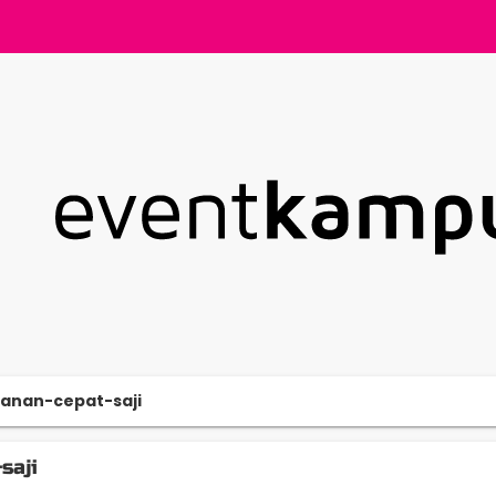
anan-cepat-saji
saji