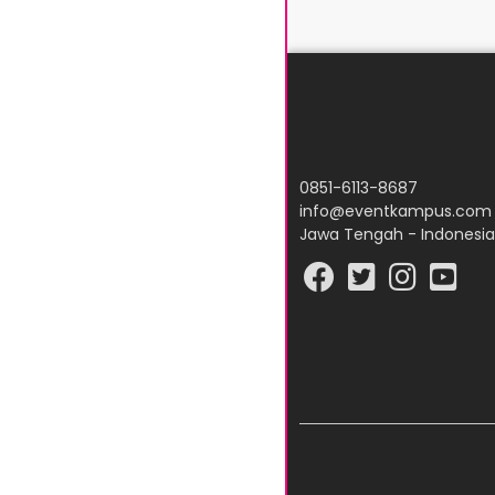
0851-6113-8687
info@eventkampus.com
Jawa Tengah - Indonesia