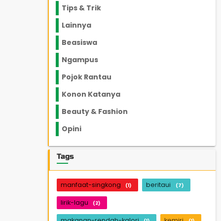
Tips & Trik
848
Lainnya
1136
Beasiswa
66
Ngampus
27
Pojok Rantau
12
Konon Katanya
12
Beauty & Fashion
14
Opini
33
Tags
manfaat-singkong
beritaui
(1)
(7)
lirik-lagu
(2)
makanan-rendah-kalori
kemiri
(1)
(1)