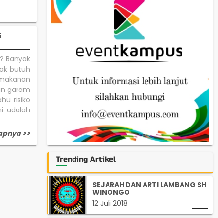
i
a? Banyak
iak butuh
, makanan
dan garam
u risiko
i adalah
apnya >>
Trending Artikel
SEJARAH DAN ARTI LAMBANG SH
WINONGO
12 Juli 2018