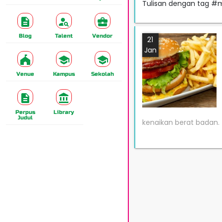
Tulisan dengan tag #
Blog
Talent
Vendor
21
Jan
Venue
Kampus
Sekolah
Perpus
Library
Judul
kenaikan berat badan.