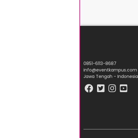
0851-6113-8687
info@eventkampus.com
Jawa Tengah - Indonesia