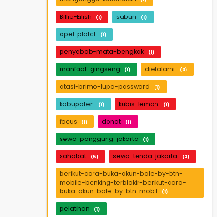
Billie-Eilish
sabun
(1)
(1)
apel-plotot
(1)
penyebab-mata-bengkak
(1)
manfaat-gingseng
dietalami
(1)
(3)
atasi-brimo-lupa-password
(1)
kabupaten
kubis-lemon
(1)
(1)
focus
donat
(1)
(1)
sewa-panggung-jakarta
(1)
sahabat
sewa-tenda-jakarta
(5)
(3)
berikut-cara-buka-akun-bale-by-btn-
mobile-banking-terblokir-berikut-cara-
buka-akun-bale-by-btn-mobil
(1)
pelatihan
(1)