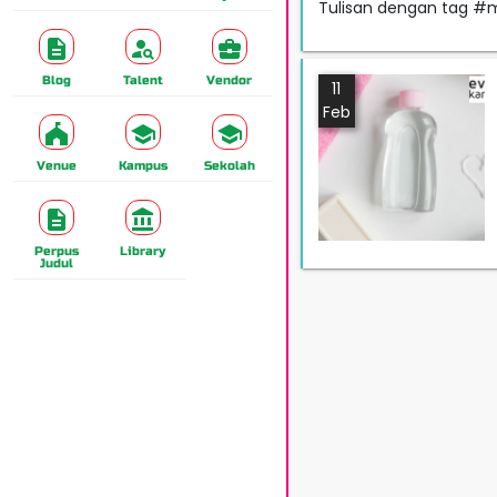
Tulisan dengan tag #
Blog
Talent
Vendor
11
Feb
Venue
Kampus
Sekolah
Perpus
Library
Judul