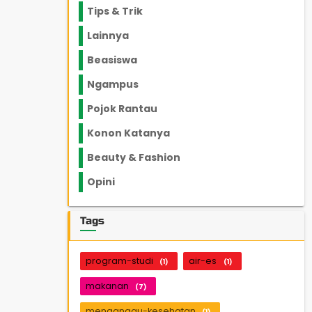
Tips & Trik
848
Lainnya
1136
Beasiswa
66
Ngampus
27
Pojok Rantau
12
Konon Katanya
12
Beauty & Fashion
14
Opini
33
Tags
program-studi
air-es
(1)
(1)
makanan
(7)
menganggu-kesehatan
(1)