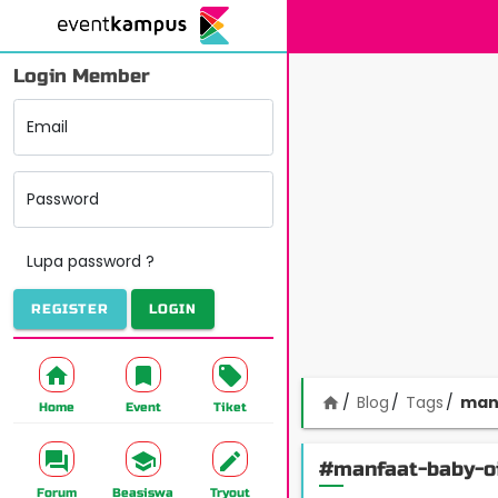
Login Member
Email
Password
Lupa password ?
REGISTER
LOGIN
Blog
Tags
man
home
Home
Event
Tiket
#manfaat-baby-oi
Forum
Beasiswa
Tryout