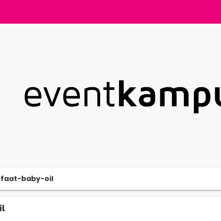
faat-baby-oil
l